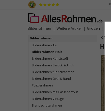
8
Bilderrahmen
Weitere Artikel
Größen
Ma
Zur
Bilderrahmen
Ho
Bilderrahmen Alu
Bilderrahmen Holz
Bilderrahmen Kunststoff
Bilderrahmen Barock & Antik
Bilderrahmen für Keilrahmen
Bilderrahmen Oval & Rund
Puzzlerahmen
Bilderrahmen mit Passepartout
Bilderrahmen Vintage
Zurück
Brandschutzrahmen