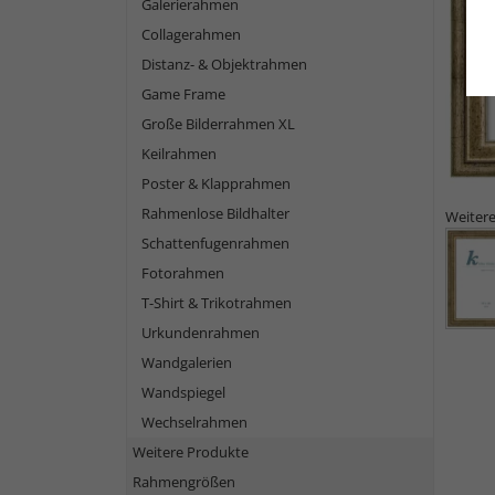
Galerierahmen
Collagerahmen
Distanz- & Objektrahmen
Game Frame
Große Bilderrahmen XL
Keilrahmen
Poster & Klapprahmen
Rahmenlose Bildhalter
Weitere
Schattenfugenrahmen
Fotorahmen
T-Shirt & Trikotrahmen
Urkundenrahmen
Wandgalerien
Wandspiegel
Wechselrahmen
Weitere Produkte
Rahmengrößen