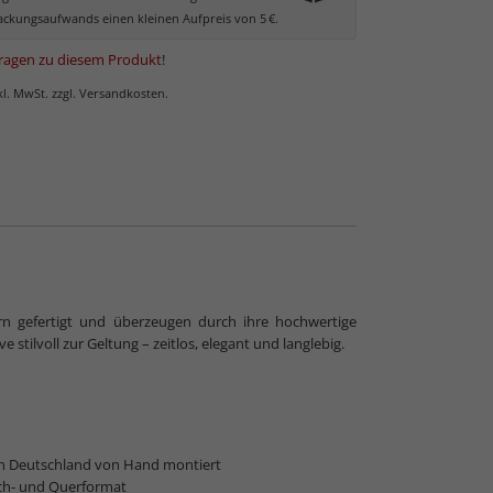
ckungsaufwands einen kleinen Aufpreis von 5 €.
ragen zu diesem Produkt
!
nkl. MwSt. zzgl. Versandkosten.
rn gefertigt und überzeugen durch ihre hochwertige
stilvoll zur Geltung – zeitlos, elegant und langlebig.
in Deutschland von Hand montiert
ch- und Querformat