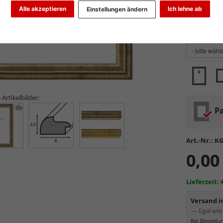
Farbe wähle
Alle akzeptieren
Ich lehne ab
Einstellungen ändern
Glasart wähl
 Artikelbilder:
Pa
Art.-Nr.:
KG
0,00
Lieferzeit:
Versand 
— Egal wie 
Bei Bestell