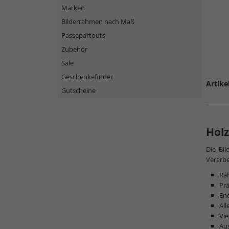
Marken
Bilderrahmen nach Maß
Passepartouts
Zubehör
Sale
Geschenkefinder
Artike
Gutscheine
Holz
Die Bi
Verarbe
Ra
Prä
Eno
All
Vie
Au