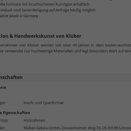
ße Formate mit bruchsicherem Kunstglas erhältlich
ividual- und Serienfertigung auf Anfrage häufig möglich
alität
Made in Germany
tion & Handwerkskunst von Klüber
lderrahmen von Klüber werden seit über 40 Jahren in dem baden-württe
ler verwendet nur hochwertige Materialien und legt besonders Wert auf ein
nschaften
ein
ger:
Hoch- und Querformat
e Eigenschaften
typ:
Holzrahmen
ler:
Klüber-Gebira GmbH, Dossenheimer Weg 78, DE 69198 Schrie