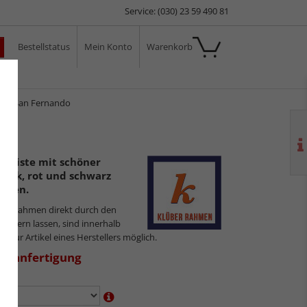
Service: (030) 23 59 490 81
Bestellstatus
Mein Konto
Warenkorb
ale
en San Fernando
e Leiste mit schöner
ptik, rot und schwarz
ieben.
ilderrahmen direkt durch den
sliefern lassen, sind innerhalb
gs nur Artikel eines Herstellers möglich.
aßanfertigung
en: