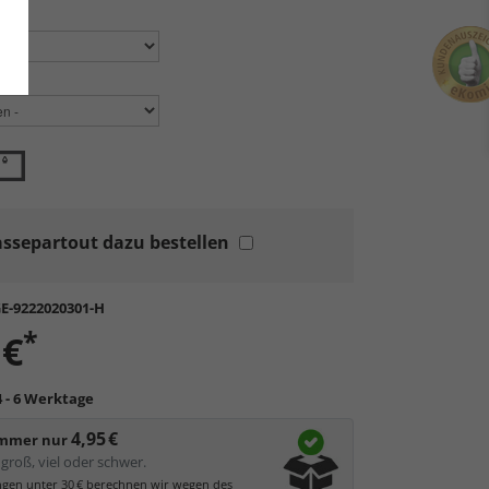
n:
en:
ssepartout dazu bestellen
E-9222020301-H
*
 €
4 - 6 Werktage
4,95 €
immer nur
groß, viel oder schwer.
ungen unter 30 € berechnen wir wegen des