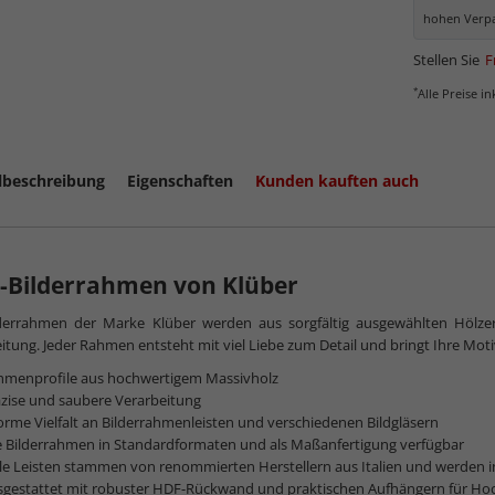
hohen Verpa
Stellen Sie
F
*
Alle Preise i
lbeschreibung
Eigenschaften
Kunden kauften auch
-Bilderrahmen von Klüber
lderrahmen der Marke Klüber werden aus sorgfältig ausgewählten Hölze
itung. Jeder Rahmen entsteht mit viel Liebe zum Detail und bringt Ihre Motive 
hmenprofile aus hochwertigem Massivholz
zise und saubere Verarbeitung
rme Vielfalt an Bilderrahmenleisten und verschiedenen Bildgläsern
e Bilderrahmen in Standardformaten und als Maßanfertigung verfügbar
le Leisten stammen von renommierten Herstellern aus Italien und werden 
sgestattet mit robuster HDF-Rückwand und praktischen Aufhängern für Ho