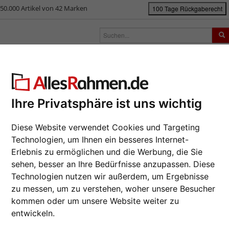
50.000 Artikel von 42 Marken
100 Tage Rückgaberecht
rken
Bilderrahmen nach Maß
Passepartouts
Zubehör
S
ück
|
Bilderrahmen-Shop
Bilderrahmen
Bilderrahmen Holz
Holzrahm
lzrahmen San Fernando
Ihre Privatsphäre ist uns wichtig
Profiliert
Diese Website verwendet Cookies und Targeting
Vintage-O
Technologien, um Ihnen ein besseres Internet-
durchger
Erlebnis zu ermöglichen und die Werbung, die Sie
Da wir die B
sehen, besser an Ihre Bedürfnisse anzupassen. Diese
Hersteller au
Technologien nutzen wir außerdem, um Ergebnisse
eines Auftra
zu messen, um zu verstehen, woher unsere Besucher
zur M
kommen oder um unsere Website weiter zu
Format wähl
entwickeln.
Weiter