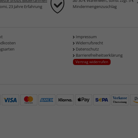
Beste Shops Bilderrahmen
ab 30 € Warenwert, sonst zzgl. 5 €
komi, 23 Jahre Erfahrung
Mindermengenzuschlag
kt
Impressum
ndkosten
Widerrufsrecht
ngsarten
Datenschutz
Barrierefreiheitserklärung
Vertrag widerrufen