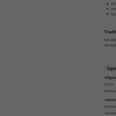
Gro
Ind
Qu
Tradi
Die Bi
Herstel
Eige
Allgem
Farbe:
Aufhän
weiter
Rahmen
Herstel