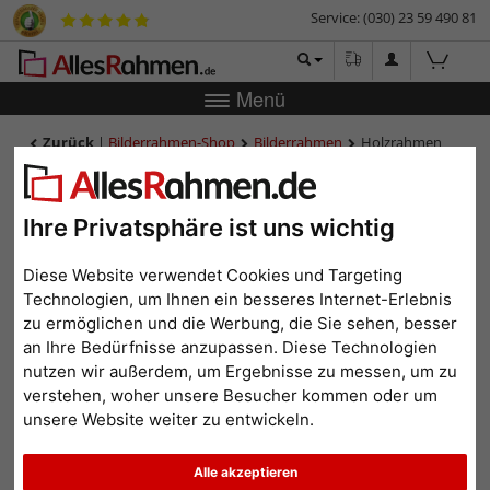
Service: (030) 23 59 490 81
Menü
Zurück
|
Bilderrahmen-Shop
Bilderrahmen
Holzrahmen
Senkele
Holzrahmen Senkele
Ihre Privatsphäre ist uns wichtig
Diese Website verwendet Cookies und Targeting
Technologien, um Ihnen ein besseres Internet-Erlebnis
zu ermöglichen und die Werbung, die Sie sehen, besser
an Ihre Bedürfnisse anzupassen. Diese Technologien
nutzen wir außerdem, um Ergebnisse zu messen, um zu
verstehen, woher unsere Besucher kommen oder um
unsere Website weiter zu entwickeln.
Zurück
Weit
Alle akzeptieren