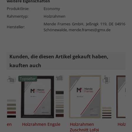
weitere Eigenschaften
Produktlinie:
Economy
Rahmentyp:
Holzrahmen
Mende Frames GmbH, Jeßnigk 119, DE 04916
Hersteller:
Schönewalde,
mende.frames@gmx.de
Kunden, die diesen Artikel gekauft haben,
kauften auch
Topseller
rahmen
Holzrahmen Engsle
Holzrahmen
Holzr
Zuschnitt Lofoi