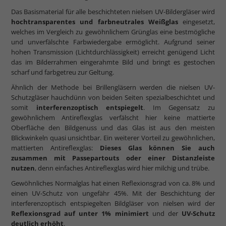
Das Basismaterial für alle beschichteten nielsen UV-Bildergläser wird
hochtransparentes und farbneutrales Weißglas
eingesetzt,
welches im Vergleich zu gewöhnlichem Grünglas eine bestmögliche
und unverfälschte Farbwiedergabe ermöglicht. Aufgrund seiner
hohen Transmission (Lichtdurchlässigkeit) erreicht genügend Licht
das im Bilderrahmen eingerahmte Bild und bringt es gestochen
scharf und farbgetreu zur Geltung.
Ähnlich der Methode bei Brillengläsern werden die nielsen UV-
Schutzgläser hauchdünn von beiden Seiten spezialbeschichtet und
somit
interferenzoptisch entspiegelt
. Im Gegensatz zu
gewöhnlichem Antireflexglas verfälscht hier keine mattierte
Oberfläche den Bildgenuss und das Glas ist aus den meisten
Blickwinkeln quasi unsichtbar. Ein weiterer Vorteil zu gewöhnlichen,
mattierten Antireflexglas:
Dieses Glas können Sie auch
zusammen mit Passepartouts oder einer Distanzleiste
nutzen
, denn einfaches Antireflexglas wird hier milchig und trübe.
Gewöhnliches Normalglas hat einen Reflexionsgrad von ca. 8% und
einen UV-Schutz von ungefähr 45%. Mit der Beschichtung der
interferenzoptisch entspiegelten Bildgläser von nielsen wird der
Reflexionsgrad auf unter 1% minimiert
und der
UV-Schutz
deutlich erhöht
.