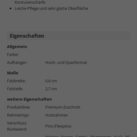
Konturenschärfe
Leiche Pflege und sehr glatte Oberfläche
Eigenschaften
Allgemein
Farbe:
Aufhänger:
Hoch- und Querformat
Maße
Falzbreite:
0,6 cm
Falztiefe:
2,7 cm
weitere Eigenschaften
Produktlinie:
Premium-Zuschnitt
Rahmentyp:
Holzrahmen
Verschluss
Pins (Flexpins)
Rückwand:
Nielsen Design GmbH, Röntgenstr. 8-12, DE