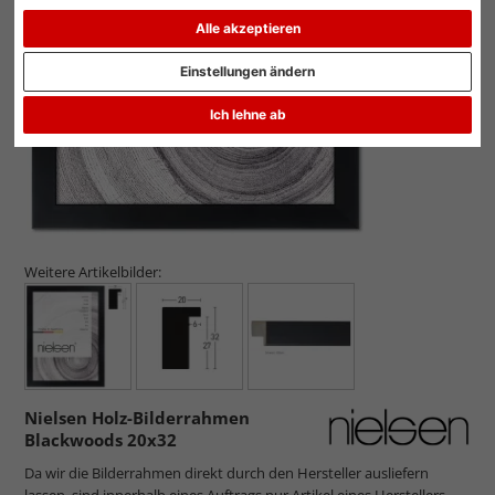
Zurück
Weit
Alle akzeptieren
Einstellungen ändern
Ich lehne ab
Weitere Artikelbilder:
Nielsen Holz-Bilderrahmen
Blackwoods 20x32
Da wir die Bilderrahmen direkt durch den Hersteller ausliefern
lassen, sind innerhalb eines Auftrags nur Artikel eines Herstellers