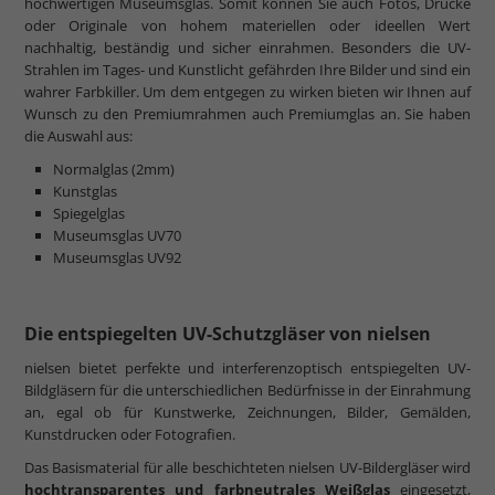
hochwertigen Museumsglas. Somit können Sie auch Fotos, Drucke
oder Originale von hohem materiellen oder ideellen Wert
nachhaltig, beständig und sicher einrahmen. Besonders die UV-
Strahlen im Tages- und Kunstlicht gefährden Ihre Bilder und sind ein
wahrer Farbkiller. Um dem entgegen zu wirken bieten wir Ihnen auf
Wunsch zu den Premiumrahmen auch Premiumglas an. Sie haben
die Auswahl aus:
Normalglas (2mm)
Kunstglas
Spiegelglas
Museumsglas UV70
Museumsglas UV92
Die entspiegelten UV-Schutzgläser von nielsen
nielsen bietet perfekte und interferenzoptisch entspiegelten UV-
Bildgläsern für die unterschiedlichen Bedürfnisse in der Einrahmung
an, egal ob für Kunstwerke, Zeichnungen, Bilder, Gemälden,
Kunstdrucken oder Fotografien.
Das Basismaterial für alle beschichteten nielsen UV-Bildergläser wird
hochtransparentes und farbneutrales Weißglas
eingesetzt,