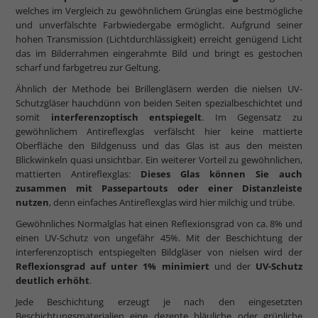
welches im Vergleich zu gewöhnlichem Grünglas eine bestmögliche
und unverfälschte Farbwiedergabe ermöglicht. Aufgrund seiner
hohen Transmission (Lichtdurchlässigkeit) erreicht genügend Licht
das im Bilderrahmen eingerahmte Bild und bringt es gestochen
scharf und farbgetreu zur Geltung.
Ähnlich der Methode bei Brillengläsern werden die nielsen UV-
Schutzgläser hauchdünn von beiden Seiten spezialbeschichtet und
somit
interferenzoptisch entspiegelt
. Im Gegensatz zu
gewöhnlichem Antireflexglas verfälscht hier keine mattierte
Oberfläche den Bildgenuss und das Glas ist aus den meisten
Blickwinkeln quasi unsichtbar. Ein weiterer Vorteil zu gewöhnlichen,
mattierten Antireflexglas:
Dieses Glas können Sie auch
zusammen mit Passepartouts oder einer Distanzleiste
nutzen
, denn einfaches Antireflexglas wird hier milchig und trübe.
Gewöhnliches Normalglas hat einen Reflexionsgrad von ca. 8% und
einen UV-Schutz von ungefähr 45%. Mit der Beschichtung der
interferenzoptisch entspiegelten Bildgläser von nielsen wird der
Reflexionsgrad auf unter 1% minimiert
und der
UV-Schutz
deutlich erhöht
.
Jede Beschichtung erzeugt je nach den eingesetzten
Beschichtungsmaterialien eine dezente bläuliche oder grünliche