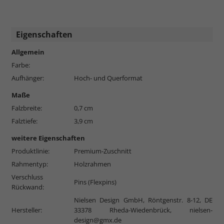
Eigenschaften
Allgemein
Farbe:
Aufhänger:
Hoch- und Querformat
Maße
Falzbreite:
0,7 cm
Falztiefe:
3,9 cm
weitere Eigenschaften
Produktlinie:
Premium-Zuschnitt
Rahmentyp:
Holzrahmen
Verschluss
Pins (Flexpins)
Rückwand:
Nielsen Design GmbH, Röntgenstr. 8-12, DE
Hersteller:
33378 Rheda-Wiedenbrück,
nielsen-
design@gmx.de