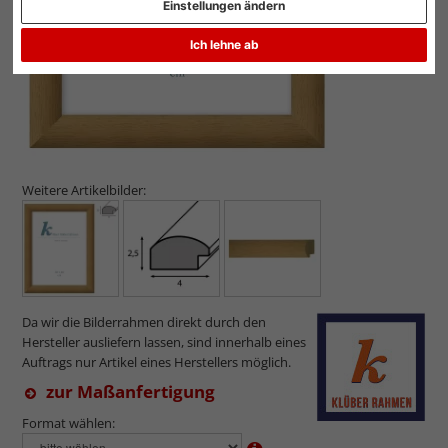
Einstellungen ändern
Ich lehne ab
Weitere Artikelbilder:
Da wir die Bilderrahmen direkt durch den
Hersteller ausliefern lassen, sind innerhalb eines
Auftrags nur Artikel eines Herstellers möglich.
zur Maßanfertigung
Format wählen: