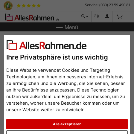
Service: (030) 23 59 490 81
Menü
Zurück
|
Bilderrahmen-Shop
Bilderrahmen
Bilderrahmen
Holz
Holzrahmen Tarragona
Holzrahmen Tarragona
Ihre Privatsphäre ist uns wichtig
Diese Website verwendet Cookies und Targeting
Technologien, um Ihnen ein besseres Internet-Erlebnis
zu ermöglichen und die Werbung, die Sie sehen, besser
an Ihre Bedürfnisse anzupassen. Diese Technologien
nutzen wir außerdem, um Ergebnisse zu messen, um zu
verstehen, woher unsere Besucher kommen oder um
unsere Website weiter zu entwickeln.
Alle akzeptieren
Zurück
Weit