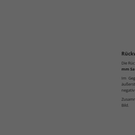
Rück
Die Rüc
mm Sa
Im Geg
äußers
negativ
Zusamme
Bild.