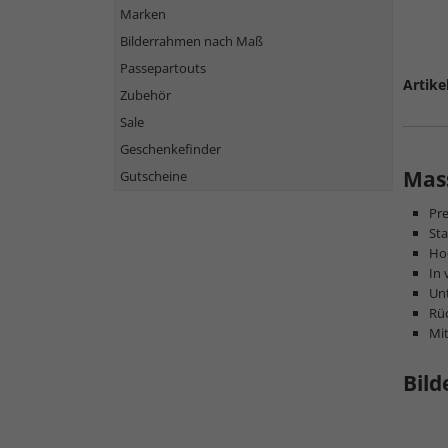
Marken
Bilderrahmen nach Maß
Passepartouts
Artike
Zubehör
Sale
Geschenkefinder
Mass
Gutscheine
Pr
Sta
Hoc
In 
Unt
Rüc
Mi
Bild