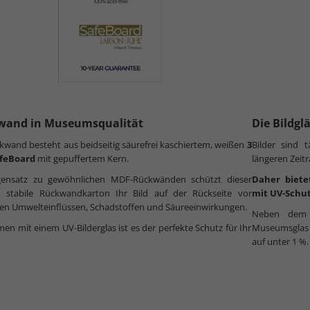
wand in Museumsqualität
Die Bildgl
kwand besteht aus beidseitig säurefrei kaschiertem, weißen
3
Bilder sind 
feBoard
mit gepuffertem Kern.
längeren Zeit
ensatz zu gewöhnlichen MDF-Rückwänden schützt dieser
Daher biete
t stabile Rückwandkarton Ihr Bild auf der Rückseite vor
mit UV-Schut
en Umwelteinflüssen, Schadstoffen und Säureeinwirkungen.
Neben dem h
n mit einem UV-Bilderglas ist es der perfekte Schutz für Ihr
Museumsglas n
auf unter 1 %.