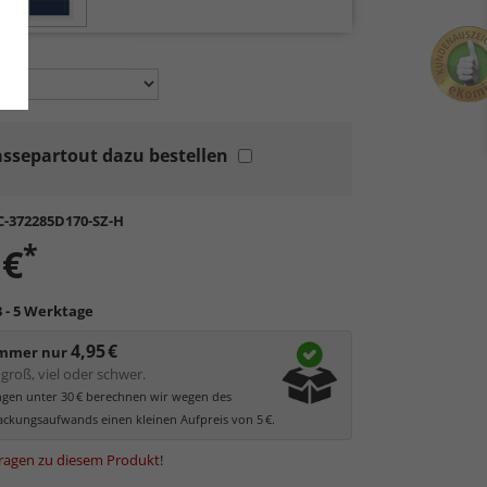
en:
ssepartout dazu bestellen
C-372285D170-SZ-H
*
 €
3 - 5 Werktage
4,95 €
immer nur
groß, viel oder schwer.
ungen unter 30 € berechnen wir wegen des
ckungsaufwands einen kleinen Aufpreis von 5 €.
ragen zu diesem Produkt
!