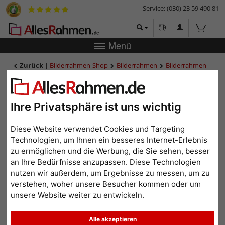
Service: (030) 23 59 490 81
Menü
Zurück
|
Bilderrahmen-Shop
Bilderrahmen
Bilderrahmen
Holz
Holzrahmen Zuschnitt Magwa
Holzrahmen Zuschnitt
Magwa
Ihre Privatsphäre ist uns wichtig
Diese Website verwendet Cookies und Targeting
Technologien, um Ihnen ein besseres Internet-Erlebnis
zu ermöglichen und die Werbung, die Sie sehen, besser
an Ihre Bedürfnisse anzupassen. Diese Technologien
nutzen wir außerdem, um Ergebnisse zu messen, um zu
verstehen, woher unsere Besucher kommen oder um
unsere Website weiter zu entwickeln.
Alle akzeptieren
Zurück
Weit