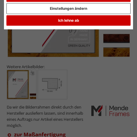
Einstellungen ändern
Ich lehne ab
Weitere Artikelbilder:
Da wir die Bilderrahmen direkt durch den
Hersteller ausliefern lassen, sind innerhalb
eines Auftrags nur Artikel eines Herstellers
möglich.
zur Maßanfertigung