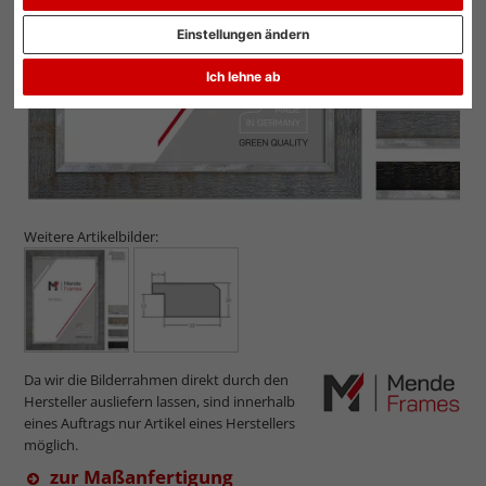
Einstellungen ändern
Ich lehne ab
Weitere Artikelbilder:
Da wir die Bilderrahmen direkt durch den
Hersteller ausliefern lassen, sind innerhalb
eines Auftrags nur Artikel eines Herstellers
möglich.
zur Maßanfertigung