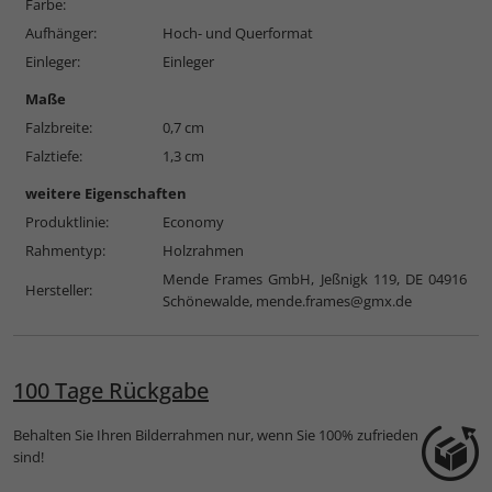
Farbe:
Aufhänger:
Hoch- und Querformat
Einleger:
Einleger
Maße
Falzbreite:
0,7 cm
Falztiefe:
1,3 cm
weitere Eigenschaften
Produktlinie:
Economy
Rahmentyp:
Holzrahmen
Mende Frames GmbH, Jeßnigk 119, DE 04916
Hersteller:
Schönewalde,
mende.frames@gmx.de
100 Tage Rückgabe
Behalten Sie Ihren Bilderrahmen nur, wenn Sie 100% zufrieden
sind!