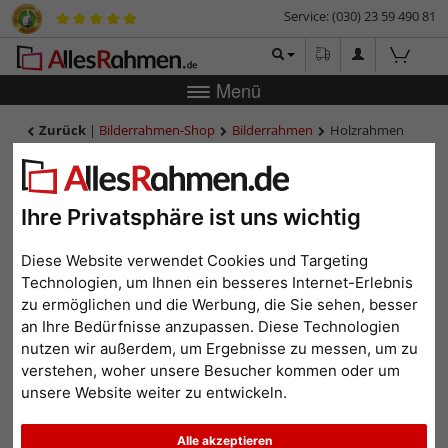
Service: (030) 23 59 490 81
Menü
Zurück
|
Bilderrahmen-Shop
Bilderrahmen
Holzrahmen
Zuschnitt Martins
Holzrahmen Zuschnitt
Martins
Ihre Privatsphäre ist uns wichtig
Diese Website verwendet Cookies und Targeting
Technologien, um Ihnen ein besseres Internet-Erlebnis
zu ermöglichen und die Werbung, die Sie sehen, besser
an Ihre Bedürfnisse anzupassen. Diese Technologien
nutzen wir außerdem, um Ergebnisse zu messen, um zu
verstehen, woher unsere Besucher kommen oder um
unsere Website weiter zu entwickeln.
Alle akzeptieren
Zurück
Weit