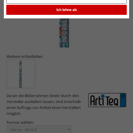
Ich lehne ab
Weitere Artikelbilder:
Da wir die Bilderrahmen direkt durch den
Hersteller ausliefern lassen, sind innerhalb
eines Auftrags nur Artikel eines Herstellers
möglich.
Format wählen: