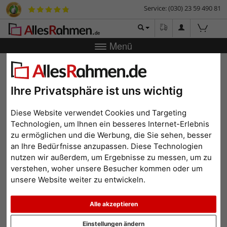
Service: (030) 23 59 490 81
Menü
Zurück
|
Bilderrahmen-Shop
Marken
Artiteq
Info Rail
Retail Pack
Info Rail Retail Pack
Ihre Privatsphäre ist uns wichtig
Diese Website verwendet Cookies und Targeting
Technologien, um Ihnen ein besseres Internet-Erlebnis
zu ermöglichen und die Werbung, die Sie sehen, besser
an Ihre Bedürfnisse anzupassen. Diese Technologien
nutzen wir außerdem, um Ergebnisse zu messen, um zu
verstehen, woher unsere Besucher kommen oder um
unsere Website weiter zu entwickeln.
Alle akzeptieren
Einstellungen ändern