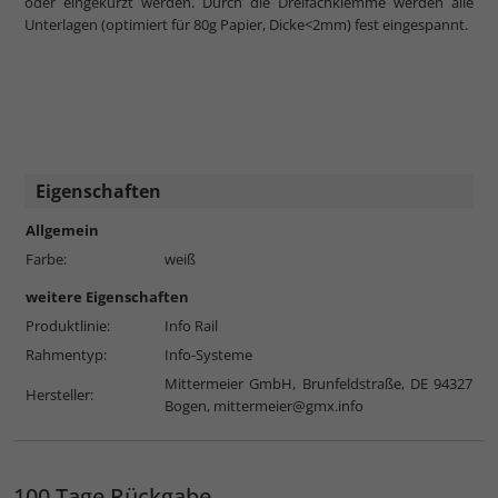
oder eingekürzt werden. Durch die Dreifachklemme werden alle
Unterlagen (optimiert für 80g Papier, Dicke<2mm) fest eingespannt.
Eigenschaften
Allgemein
Farbe:
weiß
weitere Eigenschaften
Produktlinie:
Info Rail
Rahmentyp:
Info-Systeme
Mittermeier GmbH, Brunfeldstraße, DE 94327
Hersteller:
Bogen,
mittermeier@gmx.info
100 Tage Rückgabe