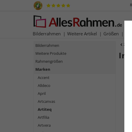
8
Bilderrahmen
Weitere Artikel
Größen
Ma
Zur
Bilderrahmen
Inf
Weitere Produkte
Rahmengrößen
Marken
Accent
Alldeco
April
Artcanvas
Artiteq
Artfilia
Artvera