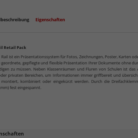
lbeschreibung
Eigenschaften
il Retail Pack
o Rail ist ein Präsentationssystem für Fotos, Zeichnungen, Poster, Karten od
e geordnete, gepflegte und flexible Präsentation Ihrer Dokumente ohne 
digen zu müssen. Neben Klassenräumen und Fluren von Schulen ist das Au
der privaten Bereichen, um Informationen immer griffbereit und übersich
h montiert, kombiniert oder eingekürzt werden. Durch die Dreifachklemm
mm) fest eingespannt.
nschaften