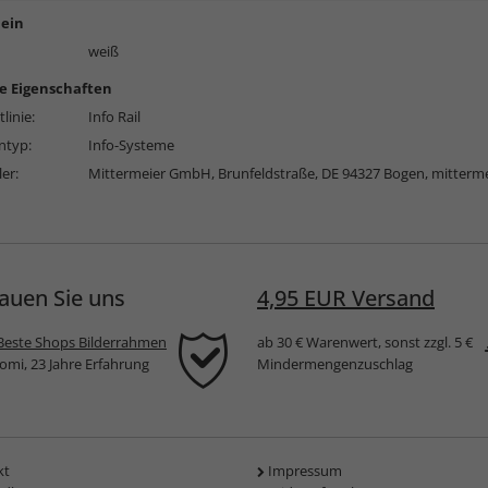
ein
weiß
e Eigenschaften
linie:
Info Rail
typ:
Info-Systeme
ler:
Mittermeier GmbH, Brunfeldstraße, DE 94327 Bogen,
mitterm
auen Sie uns
4,95 EUR Versand
Beste Shops Bilderrahmen
ab 30 € Warenwert, sonst zzgl. 5 €
komi, 23 Jahre Erfahrung
Mindermengenzuschlag
kt
Impressum