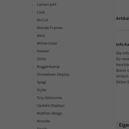
Larson-Juhl
Lück
Artike
McCut
Mende Frames
Mira
Mittermeier
Info Ra
Nielsen
Die Inf
Orbis
für ein
beschä
Roggenkamp
Büros o
Showdown Display
einfac
Dicke<2
Spagl
Styler
Tiny-Memories
Update Displays
Walther design
Woodie
Eige
Xpack