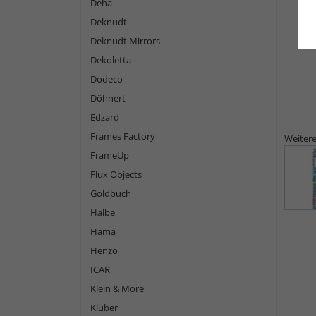
Deha
Deknudt
Deknudt Mirrors
Dekoletta
Dodeco
Döhnert
Edzard
Frames Factory
Weitere
FrameUp
Flux Objects
Goldbuch
Halbe
Hama
Henzo
ICAR
Klein & More
Klüber