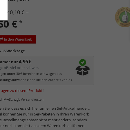
5 x 40,10 € =
50
€
*
In den Warenkorb
4 - 6 Werktage
4,95 €
immer nur
groß, viel oder schwer.
ungen unter 30 € berechnen wir wegen des
ckungsaufwands einen kleinen Aufpreis von 5 €.
ragen zu diesem Produkt
!
nkl. MwSt. zzgl. Versandkosten.
en Sie, dass es sich hier um einen Set-Artikel handelt:
el können Sie nur in 5er-Paketen in Ihren Warenkorb
ie Bestellmenge später nicht mehr ändern, sondern
 nur noch komplett aus dem Warenkorb entfernen.