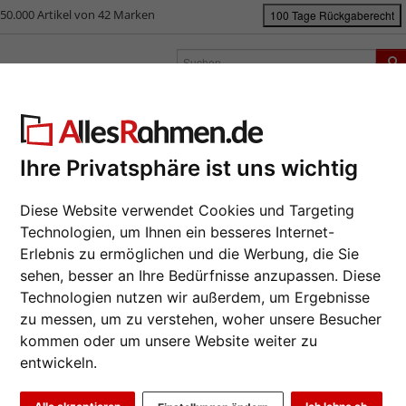
50.000 Artikel von 42 Marken
100 Tage Rückgaberecht
rken
Bilderrahmen nach Maß
Passepartouts
Zubehör
S
ück
|
Bilderrahmen-Shop
Marken
Artiteq
Info Rail Retail Pack
o Rail Retail Pack
Ihre Privatsphäre ist uns wichtig
Da wir die B
Diese Website verwendet Cookies und Targeting
Hersteller au
Technologien, um Ihnen ein besseres Internet-
eines Auftrag
Erlebnis zu ermöglichen und die Werbung, die Sie
möglich.
sehen, besser an Ihre Bedürfnisse anzupassen. Diese
Format wähl
Technologien nutzen wir außerdem, um Ergebnisse
zu messen, um zu verstehen, woher unsere Besucher
kommen oder um unsere Website weiter zu
Farbe wähle
entwickeln.
Art.-Nr.:
AT