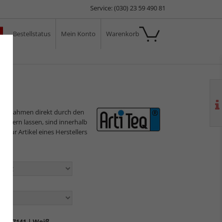
Service: (030) 23 59 490 81
Bestellstatus
Mein Konto
Warenkorb
ale
ilderrahmen direkt durch den
sliefern lassen, sind innerhalb
s nur Artikel eines Herstellers
en:
n:
Q-9-7141
| Weiß