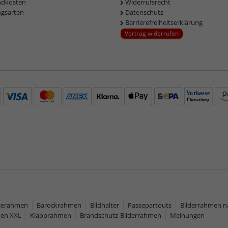
ndkosten
Widerrufsrecht
ngsarten
Datenschutz
Barrierefreiheitserklärung
Vertrag widerrufen
rierahmen
Barockrahmen
Bildhalter
Passepartouts
Bilderrahmen 
men XXL
Klapprahmen
Brandschutz-Bilderrahmen
Meinungen