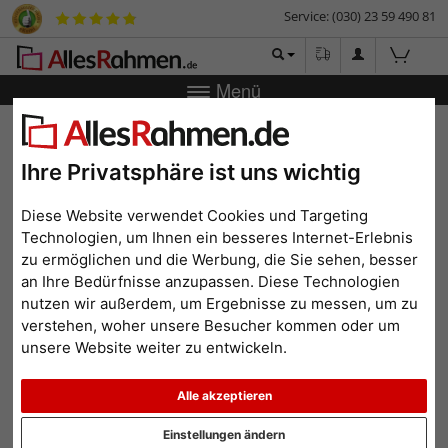
Service: (030) 23 59 490 81
Menü
Zurück
|
Bilderrahmen-Shop
Bilderrahmen
Klapprahmen,
25 mm
Ihre Privatsphäre ist uns wichtig
Klapprahmen, 25 mm
Diese Website verwendet Cookies und Targeting
Technologien, um Ihnen ein besseres Internet-Erlebnis
zu ermöglichen und die Werbung, die Sie sehen, besser
an Ihre Bedürfnisse anzupassen. Diese Technologien
nutzen wir außerdem, um Ergebnisse zu messen, um zu
verstehen, woher unsere Besucher kommen oder um
unsere Website weiter zu entwickeln.
Alle akzeptieren
Einstellungen ändern