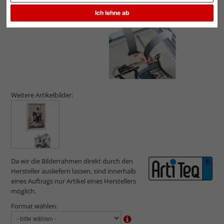
Ich lehne ab
Weitere Artikelbilder:
Da wir die Bilderrahmen direkt durch den
Hersteller ausliefern lassen, sind innerhalb
eines Auftrags nur Artikel eines Herstellers
möglich.
Format wählen: