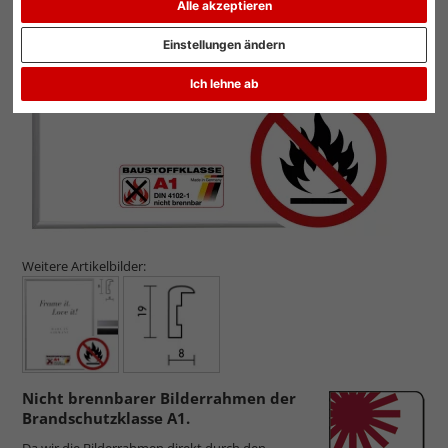
Alle akzeptieren
Zurück
Weit
Einstellungen ändern
Ich lehne ab
Weitere Artikelbilder:
Nicht brennbarer Bilderrahmen der
Brandschutzklasse A1.
Da wir die Bilderrahmen direkt durch den