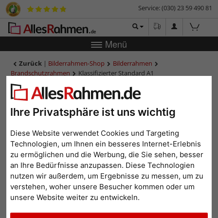
Service: (030) 23 59 490 81
Menü
Zurück
|
Bilderrahmen-Shop
Bilderrahmen
Brandschutzrahmen
Klassifizierter Standard A1
Brandschutzrahmen Econ rund
Klassifizierter Standard A1
Brandschutzrahmen Econ
Ihre Privatsphäre ist uns wichtig
rund
Diese Website verwendet Cookies und Targeting
Technologien, um Ihnen ein besseres Internet-Erlebnis
zu ermöglichen und die Werbung, die Sie sehen, besser
an Ihre Bedürfnisse anzupassen. Diese Technologien
nutzen wir außerdem, um Ergebnisse zu messen, um zu
verstehen, woher unsere Besucher kommen oder um
unsere Website weiter zu entwickeln.