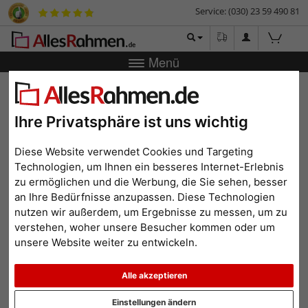
Service: (030) 23 59 490 81
Menü
Zurück
|
Bilderrahmen-Shop
Bilderrahmen
Kunststoff-
Bilderrahmen Breeze
Ihre Privatsphäre ist uns wichtig
Kunststoff-Bilderrahmen
Breeze
Diese Website verwendet Cookies und Targeting
Technologien, um Ihnen ein besseres Internet-Erlebnis
zu ermöglichen und die Werbung, die Sie sehen, besser
an Ihre Bedürfnisse anzupassen. Diese Technologien
nutzen wir außerdem, um Ergebnisse zu messen, um zu
verstehen, woher unsere Besucher kommen oder um
unsere Website weiter zu entwickeln.
Alle akzeptieren
Einstellungen ändern
Zurück
Weit