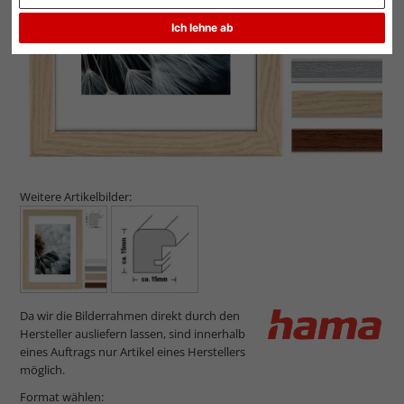
Ich lehne ab
Weitere Artikelbilder:
Da wir die Bilderrahmen direkt durch den
Hersteller ausliefern lassen, sind innerhalb
eines Auftrags nur Artikel eines Herstellers
möglich.
Format wählen: