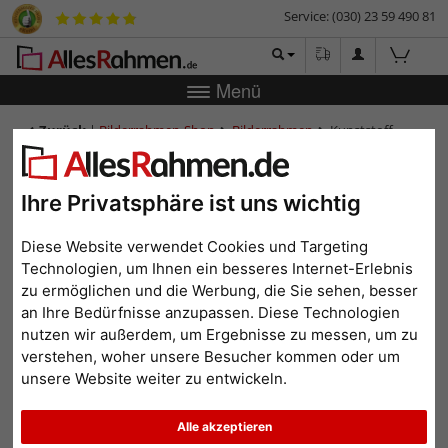
Service: (030) 23 59 490 81
Menü
Zurück
|
Bilderrahmen-Shop
Bilderrahmen
Kunststoff-
Bilderrahmen Kinshasa
Kunststoff-Bilderrahmen
Ihre Privatsphäre ist uns wichtig
Kinshasa
Diese Website verwendet Cookies und Targeting
Technologien, um Ihnen ein besseres Internet-Erlebnis
zu ermöglichen und die Werbung, die Sie sehen, besser
an Ihre Bedürfnisse anzupassen. Diese Technologien
nutzen wir außerdem, um Ergebnisse zu messen, um zu
verstehen, woher unsere Besucher kommen oder um
unsere Website weiter zu entwickeln.
Alle akzeptieren
Zurück
Weit