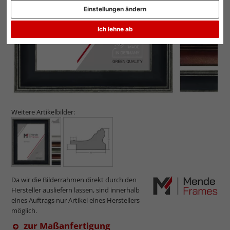
Einstellungen ändern
Ich lehne ab
Weitere Artikelbilder:
Da wir die Bilderrahmen direkt durch den
Hersteller ausliefern lassen, sind innerhalb
eines Auftrags nur Artikel eines Herstellers
möglich.
zur Maßanfertigung