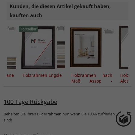
Kunden, die diesen Artikel gekauft haben,
kauften auch
Topseller
Ketane
Holzrahmen Engsle
Holzrahmen nach
Holz-B
Maß Assop -
Alea
Exclusive Series
100 Tage Rückgabe
Behalten Sie Ihren Bilderrahmen nur, wenn Sie 100% zufrieden
sind!