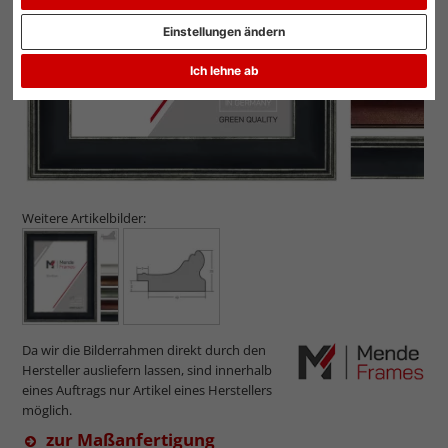
Einstellungen ändern
Ich lehne ab
Weitere Artikelbilder:
Da wir die Bilderrahmen direkt durch den
Hersteller ausliefern lassen, sind innerhalb
eines Auftrags nur Artikel eines Herstellers
möglich.
zur Maßanfertigung