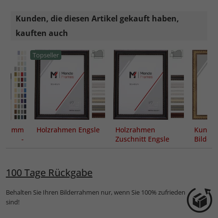
Kunden, die diesen Artikel gekauft haben,
kauften auch
Topseller
 mm
Holzrahmen Engsle
Holzrahmen
Kunstst
tout -
Zuschnitt Engsle
Bilder
ung
Sioma 
100 Tage Rückgabe
Behalten Sie Ihren Bilderrahmen nur, wenn Sie 100% zufrieden
sind!