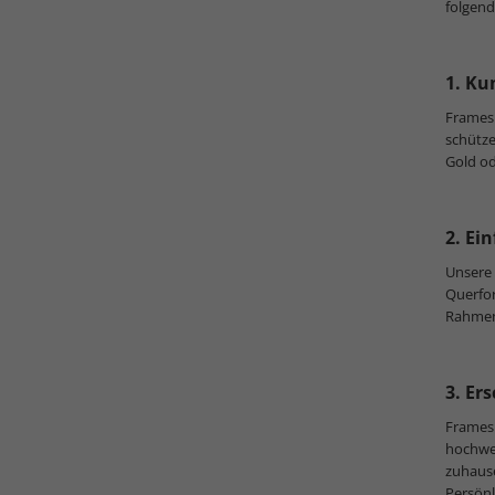
folgend
1. Ku
Frames 
schütze
Gold od
2. E
Unsere
Querfo
Rahmen
3. Er
Frames
hochwe
zuhaus
Persönl