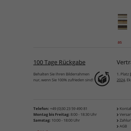
ahmen
Holz-Bilderrahmen
Kunststoff-
F) als
Hekla (MDF) mit
Bilderrahmen Kansas
ng
Passepartout
100 Tage Rückgabe
Vertr
Behalten Sie Ihren Bilderrahmen
1. Platz
nur, wenn Sie 100% zufrieden sind!
2024
, E
Telefon:
+49 (0)30 23 59 490 81
Konta
Montag bis Freitag:
8:00 - 18:30 Uhr
Versa
Samstag:
10:00 - 18:00 Uhr
Zahlu
AGB