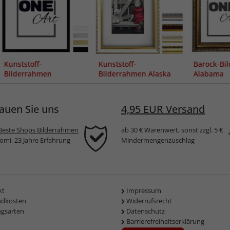
Kunststoff-
Kunststoff-
Barock-Bi
Bilderrahmen
Bilderrahmen Alaska
Alabama
Elisabella
auen Sie uns
4,95 EUR Versand
Beste Shops Bilderrahmen
ab 30 € Warenwert, sonst zzgl. 5 €
komi, 23 Jahre Erfahrung
Mindermengenzuschlag
kt
Impressum
ndkosten
Widerrufsrecht
ngsarten
Datenschutz
Barrierefreiheitserklärung