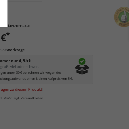
C-Lui-01-1015-1-H
*
 €
7 - 9 Werktage
4,95 €
immer nur
groß, viel oder schwer.
ungen unter 30 € berechnen wir wegen des
ckungsaufwands einen kleinen Aufpreis von 5 €.
ragen zu diesem Produkt
!
nkl. MwSt. zzgl. Versandkosten.