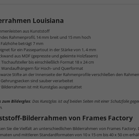
derrahmen Louisiana
hmenleisten aus Kunststoff
ndes Rahmenprofil, 14 mm breit und 15 mm hoch
e Falzhöhe beträgt 7 mm
ignet für ein Passepartout in der Stärke von 1, 4 mm
ckwand aus MDF (gepresste und geleimte Holzfasern)
 Tischaufsteller bis einschließlich Format 18 x 24 cm
t Wandaufhängern für Hoch- und Querformat
warze Stifte an der Innenseite der Rahmenprofile verschließen den Rahme
 Gehrungsecken sind sauber verarbeitet
 Bilderrahmen ist mit Kunstglas ausgestattet
s zum Bilderglas
: Das Kunstglas ist auf beiden Seiten mit einer Schutzfolie geg
n.
ststoff-Bilderrahmen von Frames Factory
en Sie die Vielfalt an unterschiedlichen Bilderrahmen von Frames Factory.
maten und mittleren Standardformaten von 10 x 15 cm bis 40 x 50 cm erhäl