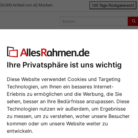
50.000 Artikel von 42 Marken
100 Tage Rückgaberecht
rken
Bilderrahmen nach Maß
Passepartouts
Zubehör
S
ück
|
Bilderrahmen-Shop
Bilderrahmen
Bilderrahmen Kunststoff
Kun
ststoff-Bilderrahmen Louisiana
Ihre Privatsphäre ist uns wichtig
Da wir die B
Hersteller au
Diese Website verwendet Cookies und Targeting
eines Auftra
Technologien, um Ihnen ein besseres Internet-
Format wähl
Erlebnis zu ermöglichen und die Werbung, die Sie
sehen, besser an Ihre Bedürfnisse anzupassen. Diese
Technologien nutzen wir außerdem, um Ergebnisse
Farbe wähle
zu messen, um zu verstehen, woher unsere Besucher
kommen oder um unsere Website weiter zu
Glasart wähl
Weiter
entwickeln.