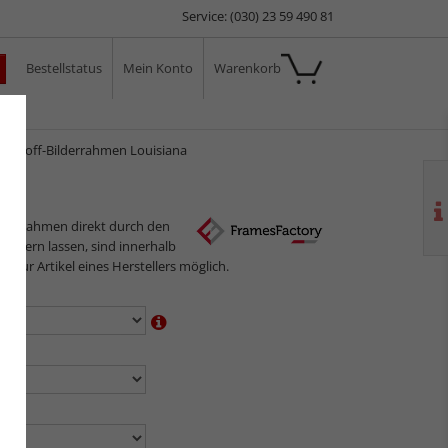
Service: (030) 23 59 490 81
Bestellstatus
Mein Konto
Warenkorb
ale
ststoff-Bilderrahmen Louisiana
ilderrahmen direkt durch den
sliefern lassen, sind innerhalb
gs nur Artikel eines Herstellers möglich.
en:
n:
en: