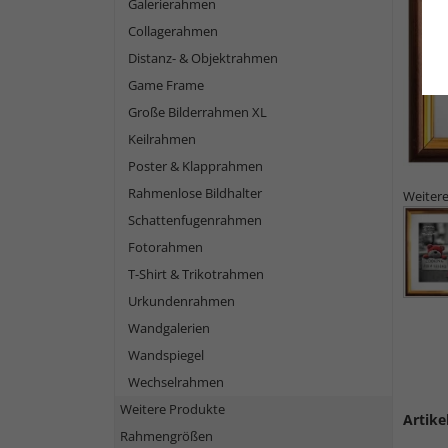
Galerierahmen
Collagerahmen
Distanz- & Objektrahmen
Game Frame
Große Bilderrahmen XL
Keilrahmen
Poster & Klapprahmen
Rahmenlose Bildhalter
Weitere
Schattenfugenrahmen
Fotorahmen
T-Shirt & Trikotrahmen
Urkundenrahmen
Wandgalerien
Wandspiegel
Wechselrahmen
Weitere Produkte
Artike
Rahmengrößen