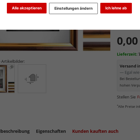
Alle akzeptieren
Ich lehne ab
Einstellungen ändern
Art.-Nr.:
FA
0,00
Lieferzeit:
 Artikelbilder:
Versand 
— Egal wie 
Bei Bestell
hohen Verpa
Stellen Sie
F
*
Alle Preise i
lbeschreibung
Eigenschaften
Kunden kauften auch