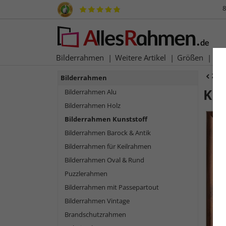
8
Bilderrahmen
Weitere Artikel
Größen
Ma
Zur
Bilderrahmen
Kun
Bilderrahmen Alu
Bilderrahmen Holz
Bilderrahmen Kunststoff
Bilderrahmen Barock & Antik
Bilderrahmen für Keilrahmen
Bilderrahmen Oval & Rund
Puzzlerahmen
Bilderrahmen mit Passepartout
Bilderrahmen Vintage
Zurück
Brandschutzrahmen