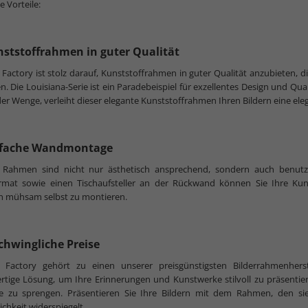
e Vorteile:
nststoffrahmen in guter Qualität
Factory ist stolz darauf, Kunststoffrahmen in guter Qualität anzubieten, di
n. Die Louisiana-Serie ist ein Paradebeispiel für exzellentes Design und Qual
er Wenge, verleiht dieser elegante Kunststoffrahmen Ihren Bildern eine ele
infache Wandmontage
 Rahmen sind nicht nur ästhetisch ansprechend, sondern auch benutze
rmat sowie einen Tischaufsteller an der Rückwand können Sie Ihre K
 mühsam selbst zu montieren.
schwingliche Preise
 Factory gehört zu einen unserer preisgünstigsten Bilderrahmenherste
rtige Lösung, um Ihre Erinnerungen und Kunstwerke stilvoll zu präsenti
e zu sprengen. Präsentieren Sie Ihre Bildern mit dem Rahmen, den sie
ichkeit widerspiegelt.