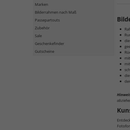
Marken
Bilderrahmen nach Maß
Bil
Passepartouts
Zubehör
Ra
Ru
Sale
di
Geschenkefinder
gee
Gutscheine
Rü
mit
mi
sch
die
der
Hinwei
abziehe
Kun
Entdeck
Fotofor