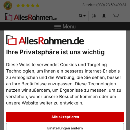
Service: (030) 23 59 490 81
Menü
Zurück
|
Bilderrahmen-Shop
Bilderrahmen
Kunststoff-
Bilderrahmen Mars
Kunststoff-Bilderrahmen
Ihre Privatsphäre ist uns wichtig
Mars
Diese Website verwendet Cookies und Targeting
Technologien, um Ihnen ein besseres Internet-Erlebnis
zu ermöglichen und die Werbung, die Sie sehen, besser
an Ihre Bedürfnisse anzupassen. Diese Technologien
nutzen wir außerdem, um Ergebnisse zu messen, um zu
verstehen, woher unsere Besucher kommen oder um
unsere Website weiter zu entwickeln.
Alle akzeptieren
Einstellungen ändern
Zurück
Weit