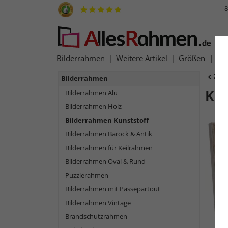
8
Bilderrahmen
Weitere Artikel
Größen
Ma
Zur
Bilderrahmen
Ku
Bilderrahmen Alu
Bilderrahmen Holz
Bilderrahmen Kunststoff
Bilderrahmen Barock & Antik
Bilderrahmen für Keilrahmen
Bilderrahmen Oval & Rund
Puzzlerahmen
Bilderrahmen mit Passepartout
Bilderrahmen Vintage
Zurück
Brandschutzrahmen