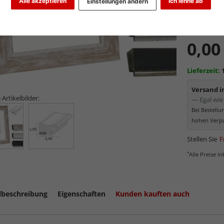
Alle akzeptieren
Ich lehne ab
Einstellungen ändern
Art.-Nr.:
DE
0,00
Lieferzeit:
Versand 
 Artikelbilder:
— Egal wie 
Bei Bestell
hohen Verpa
Stellen Sie
F
*
Alle Preise i
lbeschreibung
Eigenschaften
Kunden kauften auch