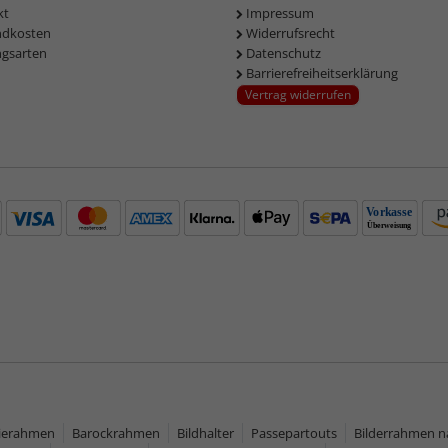
kt
Impressum
ndkosten
Widerrufsrecht
ngsarten
Datenschutz
Barrierefreiheitserklärung
Vertrag widerrufen
rierahmen
Barockrahmen
Bildhalter
Passepartouts
Bilderrahmen 