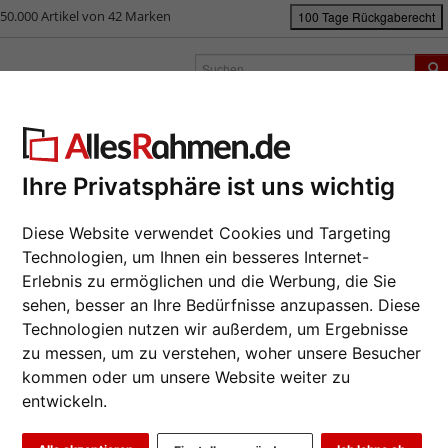
50.000 Artikel von 42 Marken
100 Tage Rückgaberecht
rken
Bilderrahmen nach Maß
Passepartouts
Zubehör
S
ück
|
Bilderrahmen-Shop
Bilderrahmen
Bilderrahmen Kunststoff
Kun
nststoff-Bilderrahmen Neerland
Ihre Privatsphäre ist uns wichtig
Da wir die B
Diese Website verwendet Cookies und Targeting
Hersteller au
Technologien, um Ihnen ein besseres Internet-
eines Auftrag
Erlebnis zu ermöglichen und die Werbung, die Sie
möglich.
sehen, besser an Ihre Bedürfnisse anzupassen. Diese
Format wähl
Technologien nutzen wir außerdem, um Ergebnisse
zu messen, um zu verstehen, woher unsere Besucher
Farbe wähle
kommen oder um unsere Website weiter zu
entwickeln.
Weiter
Glasart wähl