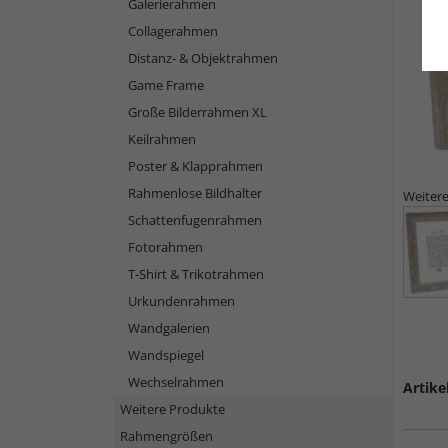
Galerierahmen
Collagerahmen
Distanz- & Objektrahmen
Game Frame
Große Bilderrahmen XL
Keilrahmen
Poster & Klapprahmen
Rahmenlose Bildhalter
Weitere
Schattenfugenrahmen
Fotorahmen
T-Shirt & Trikotrahmen
Urkundenrahmen
Wandgalerien
Wandspiegel
Wechselrahmen
Artike
Weitere Produkte
Rahmengrößen