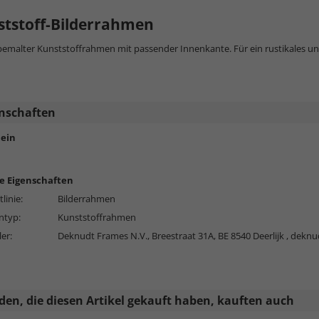
ststoff-Bilderrahmen
bemalter Kunststoffrahmen mit passender Innenkante. Für ein rustikales
nschaften
ein
e Eigenschaften
linie:
Bilderrahmen
typ:
Kunststoffrahmen
ler:
Deknudt Frames N.V., Breestraat 31A, BE 8540 Deerlijk ,
deknu
en, die diesen Artikel gekauft haben, kauften auch