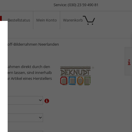
Service: (030) 23 59 490 81
Bestellstatus
Mein Konto
Warenkorb
ale
ststoff-Bilderrahmen Neerlanden
en
ilderrahmen direkt durch den
sliefern lassen, sind innerhalb
s nur Artikel eines Herstellers
en:
n:
en: