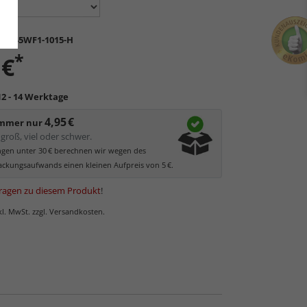
K-S45WF1-1015-H
*
 €
12 - 14 Werktage
4,95 €
immer nur
groß, viel oder schwer.
ungen unter 30 € berechnen wir wegen des
ckungsaufwands einen kleinen Aufpreis von 5 €.
ragen zu diesem Produkt
!
nkl. MwSt. zzgl. Versandkosten.