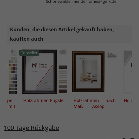
Schönewalde,
mende.frames@gmx.de
Kunden, die diesen Artikel gekauft haben,
kauften auch
Topseller
oppel-
Holzrahmen Engsle
Holzrahmen nach
Holzra
ut mit
Maß Assop -
m
Exclusive Series
100 Tage Rückgabe