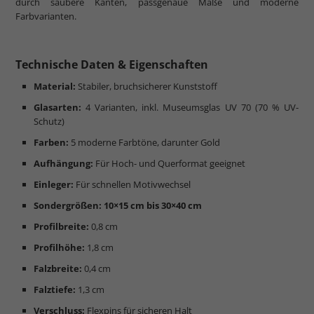
durch saubere Kanten, passgenaue Maße und moderne
Farbvarianten.
Technische Daten & Eigenschaften
Material:
Stabiler, bruchsicherer Kunststoff
Glasarten:
4 Varianten, inkl. Museumsglas UV 70 (70 % UV-
Schutz)
Farben:
5 moderne Farbtöne, darunter Gold
Aufhängung:
Für Hoch- und Querformat geeignet
Einleger:
Für schnellen Motivwechsel
Sondergrößen:
10×15 cm bis 30×40 cm
Profilbreite:
0,8 cm
Profilhöhe:
1,8 cm
Falzbreite:
0,4 cm
Falztiefe:
1,3 cm
Verschluss:
Flexpins für sicheren Halt