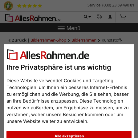
Service: (030) 23 59 490 81
Menü
Zurück
|
Bilderrahmen-Shop
Bilderrahmen
Kunststoff-
Bilderrahmen Zuschnitt Zuri
Kunststoff-Bilderrahmen
Zuschnitt Zuri
Ihre Privatsphäre ist uns wichtig
Diese Website verwendet Cookies und Targeting
Technologien, um Ihnen ein besseres Internet-Erlebnis
zu ermöglichen und die Werbung, die Sie sehen, besser
an Ihre Bedürfnisse anzupassen. Diese Technologien
nutzen wir außerdem, um Ergebnisse zu messen, um zu
verstehen, woher unsere Besucher kommen oder um
unsere Website weiter zu entwickeln.
Alle akzeptieren