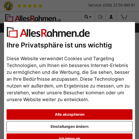
Service: (030) 23 59 490 81
Menü
Bilderrahmen-Shop
Bilderrahmen
Bilderrahmen Kunststoff
Ihre Privatsphäre ist uns wichtig
Filterergebnis
Diese Website verwendet Cookies und Targeting
Kunststoff-Bilderrahmen
Technologien, um Ihnen ein besseres Internet-Erlebnis
62x93 cm
zu ermöglichen und die Werbung, die Sie sehen, besser
an Ihre Bedürfnisse anzupassen. Diese Technologien
nutzen wir außerdem, um Ergebnisse zu messen, um zu
verstehen, woher unsere Besucher kommen oder um
unsere Website weiter zu entwickeln.
Format: 62x93
Alle Filter zurücksetzen
Alle akzeptieren
Beliebtheit
Preis aufsteigend
Preis absteigend
Einstellungen ändern
Topseller
Ich lehne ab