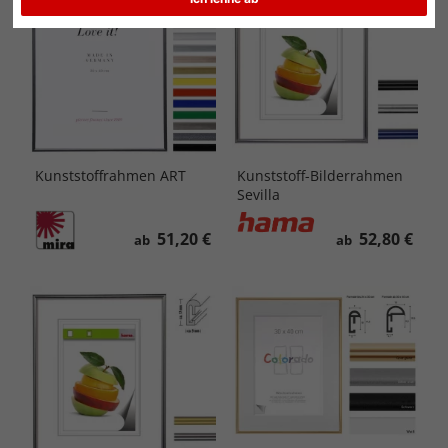
Kunststoffrahmen ART
Kunststoff-Bilderrahmen
Sevilla
51,20 €
52,80 €
ab
ab