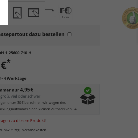
1 cm
ssepartout dazu bestellen
H-1-25600-710-H
*
 €
3 - 4 Werktage
4,95 €
immer nur
groß, viel oder schwer.
ungen unter 30 € berechnen wir wegen des
ckungsaufwands einen kleinen Aufpreis von 5 €.
ragen zu diesem Produkt
!
nkl. MwSt. zzgl. Versandkosten.