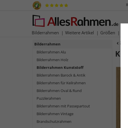
8
Bilderrahmen
Weitere Artikel
Größen
Ma
Zur
Bilderrahmen
Ku
Bilderrahmen Alu
Bilderrahmen Holz
Bilderrahmen Kunststoff
Bilderrahmen Barock & Antik
Bilderrahmen für Keilrahmen
Bilderrahmen Oval & Rund
Puzzlerahmen
Bilderrahmen mit Passepartout
Bilderrahmen Vintage
Zurück
Brandschutzrahmen