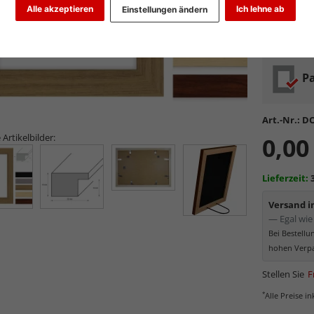
Alle akzeptieren
Ich lehne ab
Einstellungen ändern
Pa
Art.-Nr.:
DO
 Artikelbilder:
0,00
Lieferzeit:
Versand 
— Egal wie 
Bei Bestell
hohen Verpa
Stellen Sie
F
*
Alle Preise i