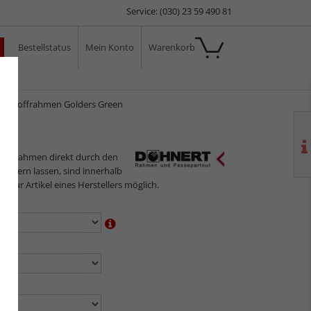
Service: (030) 23 59 490 81
Bestellstatus
Mein Konto
Warenkorb
ale
ststoffrahmen Golders Green
ilderrahmen direkt durch den
sliefern lassen, sind innerhalb
gs nur Artikel eines Herstellers möglich.
en:
n:
en: