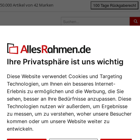
50.000 Artikel von 42 Marken
100 Tage Rückgaberecht
rken
Bilderrahmen nach Maß
Passepartouts
Zubehör
S
ück
|
Bilderrahmen-Shop
Bilderrahmen
Bilderrahmen Kunststoff
Kun
nststoffrahmen Golders Green
Ihre Privatsphäre ist uns wichtig
Da wir die B
Diese Website verwendet Cookies und Targeting
Hersteller au
eines Auftra
Technologien, um Ihnen ein besseres Internet-
Erlebnis zu ermöglichen und die Werbung, die Sie
Format wähl
sehen, besser an Ihre Bedürfnisse anzupassen. Diese
Technologien nutzen wir außerdem, um Ergebnisse
Farbe wähle
zu messen, um zu verstehen, woher unsere Besucher
kommen oder um unsere Website weiter zu
entwickeln.
Glasart wähl
Weiter