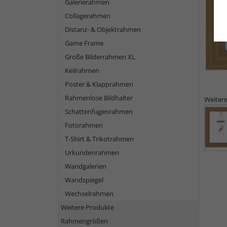
Galerierahmen
Collagerahmen
Distanz- & Objektrahmen
Game Frame
Große Bilderrahmen XL
Keilrahmen
Poster & Klapprahmen
Rahmenlose Bildhalter
Weitere
Schattenfugenrahmen
Fotorahmen
T-Shirt & Trikotrahmen
Urkundenrahmen
Wandgalerien
Wandspiegel
Wechselrahmen
Weitere Produkte
Rahmengrößen