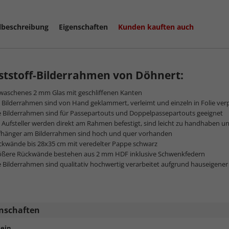
lbeschreibung
Eigenschaften
Kunden kauften auch
tstoff-Bilderrahmen von Döhnert:
waschenes 2 mm Glas mit geschliffenen Kanten
 Bilderrahmen sind von Hand geklammert, verleimt und einzeln in Folie ver
e Bilderrahmen sind für Passepartouts und Doppelpassepartouts geeignet
 Aufsteller werden direkt am Rahmen befestigt, sind leicht zu handhaben u
fhänger am Bilderrahmen sind hoch und quer vorhanden
ckwände bis 28x35 cm mit veredelter Pappe schwarz
ößere Rückwände bestehen aus 2 mm HDF inklusive Schwenkfedern
e Bilderrahmen sind qualitativ hochwertig verarbeitet aufgrund hauseigene
nschaften
ein