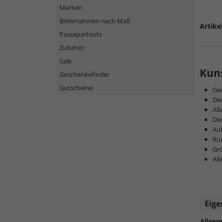
Marken
Bilderrahmen nach Maß
Artike
Passepartouts
Zubehör
Sale
Kuns
Geschenkefinder
Gutscheine
Ge
Die
All
Die
Au
Rü
Gr
All
Eige
Allgem