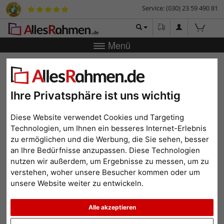
Service: (030) 23 59 490 81
Menü
Zurück
|
Bilderrahmen-Shop
Bilderrahmen
Objektrahmen
Scala (MDF)
Objektrahmen Scala (MDF)
Ihre Privatsphäre ist uns wichtig
Diese Website verwendet Cookies und Targeting
Technologien, um Ihnen ein besseres Internet-Erlebnis
zu ermöglichen und die Werbung, die Sie sehen, besser
an Ihre Bedürfnisse anzupassen. Diese Technologien
nutzen wir außerdem, um Ergebnisse zu messen, um zu
verstehen, woher unsere Besucher kommen oder um
unsere Website weiter zu entwickeln.
Alle akzeptieren