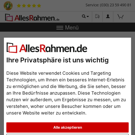
Service: (030) 23 59 490 81
Menü
Zurück
|
Bilderrahmen-Shop
Weitere Produkte
Bilderrahmen mit Poster
Poster mit Rahmen - H. Lyman Saÿen -
Anemones
Poster mit Rahmen - H.
Ihre Privatsphäre ist uns wichtig
Lyman Saÿen - Anemones
Diese Website verwendet Cookies und Targeting
Technologien, um Ihnen ein besseres Internet-Erlebnis
zu ermöglichen und die Werbung, die Sie sehen, besser
an Ihre Bedürfnisse anzupassen. Diese Technologien
nutzen wir außerdem, um Ergebnisse zu messen, um zu
verstehen, woher unsere Besucher kommen oder um
unsere Website weiter zu entwickeln.
Alle akzeptieren