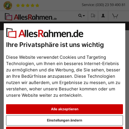
Service: (030) 23 59 490 81
Menü
Bilderrahmen-Shop
Rahmengrößen
Alle Formate
Filterergebnis
Ihre Privatsphäre ist uns wichtig
Alle Formate
Diese Website verwendet Cookies und Targeting
Technologien, um Ihnen ein besseres Internet-Erlebnis
zu ermöglichen und die Werbung, die Sie sehen, besser
an Ihre Bedürfnisse anzupassen. Diese Technologien
nutzen wir außerdem, um Ergebnisse zu messen, um zu
Format: 15x30
Alle Filter zurücksetzen
verstehen, woher unsere Besucher kommen oder um
unsere Website weiter zu entwickeln.
Beliebtheit
Preis aufsteigend
Preis absteigend
Alle akzeptieren
Einstellungen ändern