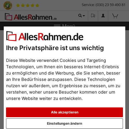
Service: (030) 23 59 490 81
Menü
Bilderrahmen-Shop
Rahmengrößen
Alle Formate
Filterergebnis
Ihre Privatsphäre ist uns wichtig
Bilderrahmen im Format
Diese Website verwendet Cookies und Targeting
21x30 cm
Technologien, um Ihnen ein besseres Internet-Erlebnis
zu ermöglichen und die Werbung, die Sie sehen, besser
an Ihre Bedürfnisse anzupassen. Diese Technologien
nutzen wir außerdem, um Ergebnisse zu messen, um zu
verstehen, woher unsere Besucher kommen oder um
Format: 21x30
Alle Filter zurücksetzen
unsere Website weiter zu entwickeln.
Beliebtheit
Preis aufsteigend
Preis absteigend
Alle akzeptieren
Einstellungen ändern