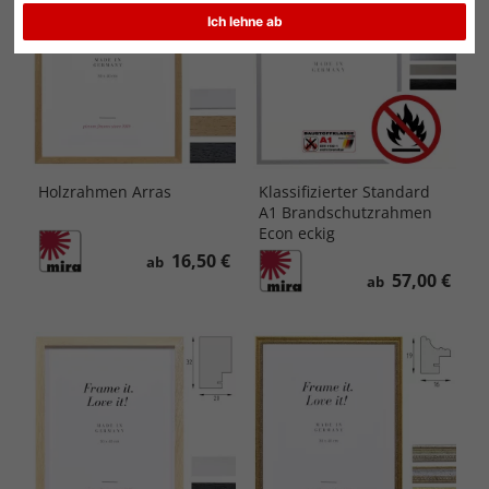
Ich lehne ab
Holzrahmen Arras
Klassifizierter Standard
A1 Brandschutzrahmen
Econ eckig
16,50 €
ab
57,00 €
ab