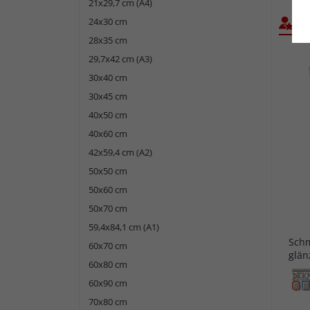
21x29,7 cm (A4)
24x30 cm
Bel
28x35 cm
29,7x42 cm (A3)
30x40 cm
30x45 cm
40x50 cm
40x60 cm
42x59,4 cm (A2)
50x50 cm
50x60 cm
50x70 cm
59,4x84,1 cm (A1)
Schm
60x70 cm
glän
60x80 cm
60x90 cm
70x80 cm