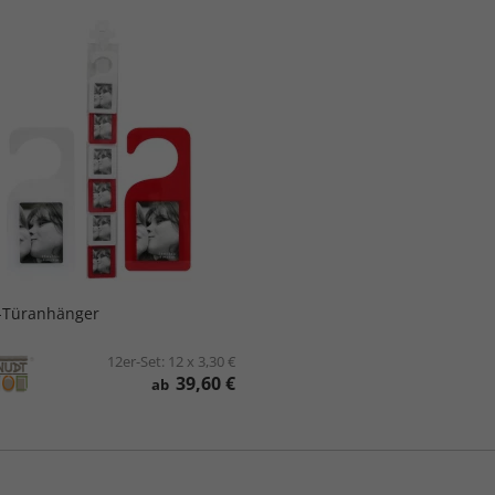
-Türanhänger
12er-Set:
12 x 3,30 €
39,60 €
ab