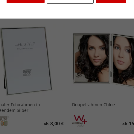
iebtheit
Preis aufsteigend
Preis absteigend
aler Fotorahmen in
Doppelrahmen Chloe
zendem Silber
8,00 €
15
ab
ab