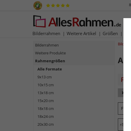
8
Bilderrahmen
Weitere Artikel
Größen
Ma
Bilder
Bilderrahmen
Weitere Produkte
All
Rahmengrößen
Alle Formate
9x13 cm
10x15 cm
13x18 cm
Fo
15x20 cm
Form
18x18 cm
18x24 cm
20x30 cm
Schne