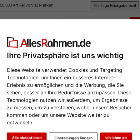
50.000 Artikel von 42 Marken
100 Tage Rückgaberecht
rken
Bilderrahmen nach Maß
Passepartouts
Zubehör
S
rahmen-Shop
Rahmengrößen
Alle Formate
Filterergebnis
Ihre Privatsphäre ist uns wichtig
e Formate
Diese Website verwendet Cookies und Targeting
Technologien, um Ihnen ein besseres Internet-
Erlebnis zu ermöglichen und die Werbung, die Sie
sehen, besser an Ihre Bedürfnisse anzupassen. Diese
rmat: 6x9
Technologien nutzen wir außerdem, um Ergebnisse
zu messen, um zu verstehen, woher unsere Besucher
kommen oder um unsere Website weiter zu
at
Marke
Farbe
entwickeln.
lle Lieferung
Tischaufsteller
Alle akzeptieren
Ich lehne ab
Einstellungen ändern