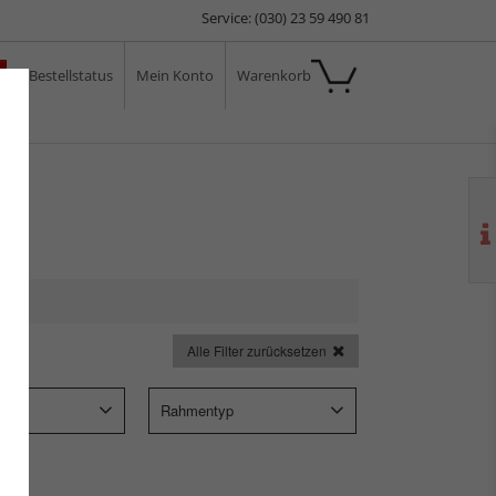
Service: (030) 23 59 490 81
Bestellstatus
Mein Konto
Warenkorb
ale
Alle Filter zurücksetzen
Rahmentyp