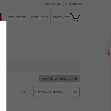
Service: (030) 23 59 490 81
Bestellstatus
Mein Konto
Warenkorb
ale
Alle Filter zurücksetzen
Schnelle Lieferung