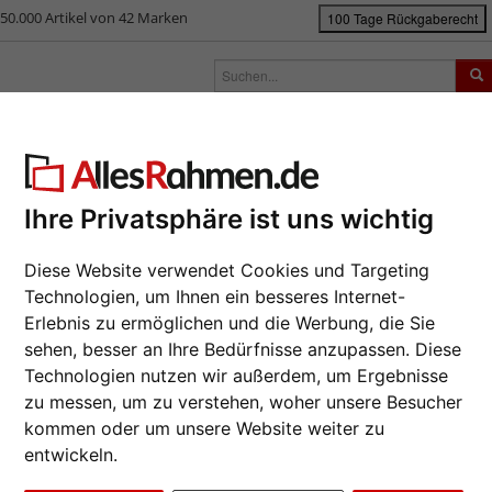
50.000 Artikel von 42 Marken
100 Tage Rückgaberecht
rken
Bilderrahmen nach Maß
Passepartouts
Zubehör
S
rahmen-Shop
Bilderrahmen
Rahmenlose Bildhalter
Filterergebnis
Ihre Privatsphäre ist uns wichtig
iprahmen im Format 50x70 cm
Diese Website verwendet Cookies und Targeting
Technologien, um Ihnen ein besseres Internet-
Erlebnis zu ermöglichen und die Werbung, die Sie
rmat: 50x70
sehen, besser an Ihre Bedürfnisse anzupassen. Diese
Technologien nutzen wir außerdem, um Ergebnisse
zu messen, um zu verstehen, woher unsere Besucher
at
Marke
Glasart
kommen oder um unsere Website weiter zu
entwickeln.
ial