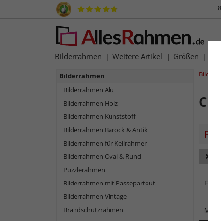
8
Bilderrahmen
Weitere Artikel
Größen
Ma
Bilder
Bilderrahmen
Bilderrahmen Alu
Cl
Bilderrahmen Holz
Bilderrahmen Kunststoff
Bilderrahmen Barock & Antik
Bilderrahmen für Keilrahmen
Bilderrahmen Oval & Rund
Fo
Puzzlerahmen
Form
Bilderrahmen mit Passepartout
Bilderrahmen Vintage
Brandschutzrahmen
Mater