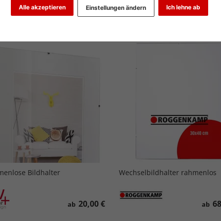
Alle akzeptieren
Ich lehne ab
Einstellungen ändern
iebtheit
Preis aufsteigend
Preis absteigend
enlose Bildhalter
Wechselbildhalter rahmenlos
20,00 €
68
ab
ab