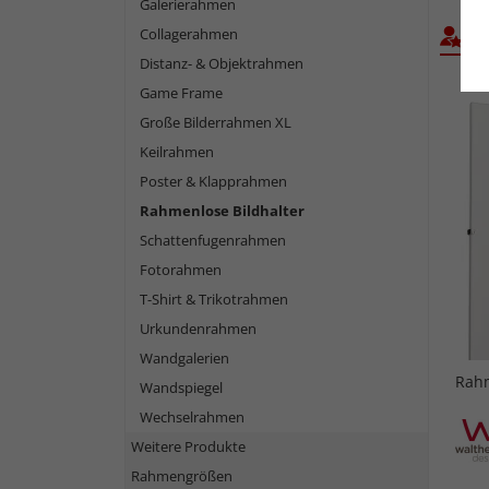
Galerierahmen
Collagerahmen
Bel
Distanz- & Objektrahmen
Game Frame
Große Bilderrahmen XL
Keilrahmen
Poster & Klapprahmen
Rahmenlose Bildhalter
Schattenfugenrahmen
Fotorahmen
T-Shirt & Trikotrahmen
Urkundenrahmen
Wandgalerien
Rahm
Wandspiegel
Wechselrahmen
Weitere Produkte
Rahmengrößen