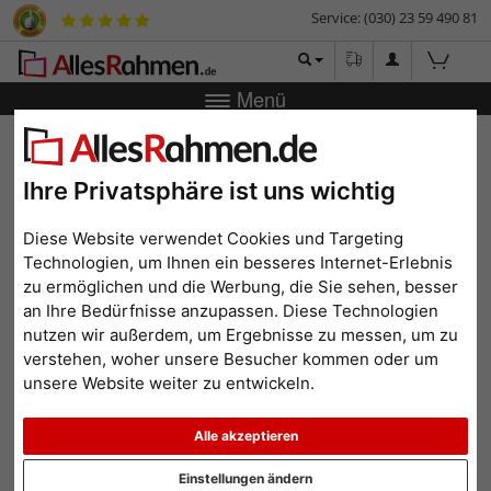
Service: (030) 23 59 490 81
Menü
Bilderrahmen-Shop
Bilderrahmen
Rahmenlose Bildhalter
Filterergebnis
Ihre Privatsphäre ist uns wichtig
Cliprahmen im Format
Diese Website verwendet Cookies und Targeting
70x100 cm
Technologien, um Ihnen ein besseres Internet-Erlebnis
zu ermöglichen und die Werbung, die Sie sehen, besser
an Ihre Bedürfnisse anzupassen. Diese Technologien
nutzen wir außerdem, um Ergebnisse zu messen, um zu
verstehen, woher unsere Besucher kommen oder um
Format: 70x100
Alle Filter zurücksetzen
unsere Website weiter zu entwickeln.
Beliebtheit
Preis aufsteigend
Preis absteigend
Alle akzeptieren
Einstellungen ändern