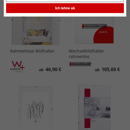
Ich lehne ab
Rahmenlose Bildhalter
Wechselbildhalter
rahmenlos
46,90 €
105,60 €
ab
ab