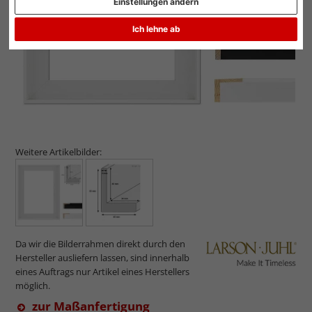
Einstellungen ändern
Ich lehne ab
Weitere Artikelbilder:
Da wir die Bilderrahmen direkt durch den
Hersteller ausliefern lassen, sind innerhalb
eines Auftrags nur Artikel eines Herstellers
möglich.
zur Maßanfertigung