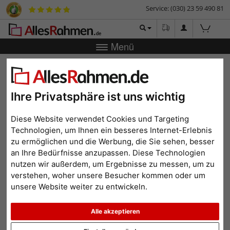
Service: (030) 23 59 490 81
Menü
Zurück
|
Bilderrahmen-Shop
Bilderrahmen
Schattenfugenrahmen FLOATS 50
Schattenfugenrahmen
Ihre Privatsphäre ist uns wichtig
FLOATS 50
Diese Website verwendet Cookies und Targeting
Technologien, um Ihnen ein besseres Internet-Erlebnis
zu ermöglichen und die Werbung, die Sie sehen, besser
an Ihre Bedürfnisse anzupassen. Diese Technologien
nutzen wir außerdem, um Ergebnisse zu messen, um zu
verstehen, woher unsere Besucher kommen oder um
unsere Website weiter zu entwickeln.
Alle akzeptieren
Zurück
Weit