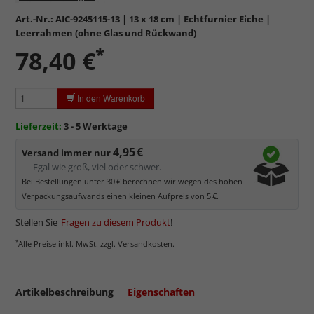
Dibond
oder
Kaschierungen
Art.-Nr.:
AIC-9245115-13
| 13 x 18 cm | Echtfurnier Eiche |
Leerrahmen (ohne Glas und Rückwand)
*
78,40 €
In den Warenkorb
Lieferzeit:
3 - 5 Werktage
4,95 €
Versand immer nur
— Egal wie groß, viel oder schwer.
Bei Bestellungen unter 30 € berechnen wir wegen des hohen
Verpackungsaufwands einen kleinen Aufpreis von 5 €.
Stellen Sie
Fragen zu diesem Produkt
!
*
Alle Preise inkl. MwSt. zzgl. Versandkosten.
Artikelbeschreibung
Eigenschaften