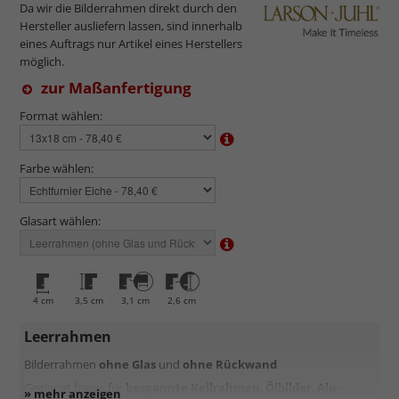
Da wir die Bilderrahmen direkt durch den
Hersteller ausliefern lassen, sind innerhalb
eines Auftrags nur Artikel eines Herstellers
möglich.
zur Maßanfertigung
Format wählen:
Farbe wählen:
Glasart wählen:
4 cm
3,5 cm
3,1 cm
2,6 cm
Leerrahmen
Bilderrahmen
ohne Glas
und
ohne Rückwand
Geeignet bspw. für
bespannte Keilrahmen
,
Ölbilder
,
Alu-