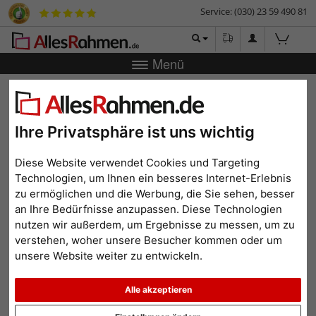
Service: (030) 23 59 490 81
Menü
Zurück
|
Bilderrahmen-Shop
Bilderrahmen
Schattenfugenrahmen TOUCHWOOD 40 Sonderzuschnitt
Schattenfugenrahmen
Ihre Privatsphäre ist uns wichtig
TOUCHWOOD 40
Diese Website verwendet Cookies und Targeting
Sonderzuschnitt
Technologien, um Ihnen ein besseres Internet-Erlebnis
zu ermöglichen und die Werbung, die Sie sehen, besser
an Ihre Bedürfnisse anzupassen. Diese Technologien
nutzen wir außerdem, um Ergebnisse zu messen, um zu
verstehen, woher unsere Besucher kommen oder um
unsere Website weiter zu entwickeln.
Alle akzeptieren