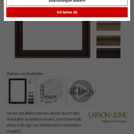
Einstellungen ändern
Zurück
Weit
Ich lehne ab
Weitere Artikelbilder:
Da wir die Bilderrahmen direkt durch den
Hersteller ausliefern lassen, sind innerhalb
eines Auftrags nur Artikel eines Herstellers
möglich.