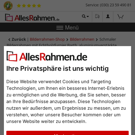
Service: (030) 23 59 490 81
Menü
Zurück
|
Bilderrahmen-Shop
Bilderrahmen
Schmaler
Bilderrahmen mit Echtholzfurnier Barth, aluminiumverstärkte
Rückseite - Maßanfertigung
Schmaler Bilderrahmen mit
Ihre Privatsphäre ist uns wichtig
Echtholzfurnier Barth,
aluminiumverstärkte
Diese Website verwendet Cookies und Targeting
Rückseite - Maßanfertigung
Technologien, um Ihnen ein besseres Internet-Erlebnis
zu ermöglichen und die Werbung, die Sie sehen, besser
an Ihre Bedürfnisse anzupassen. Diese Technologien
nutzen wir außerdem, um Ergebnisse zu messen, um zu
verstehen, woher unsere Besucher kommen oder um
unsere Website weiter zu entwickeln.