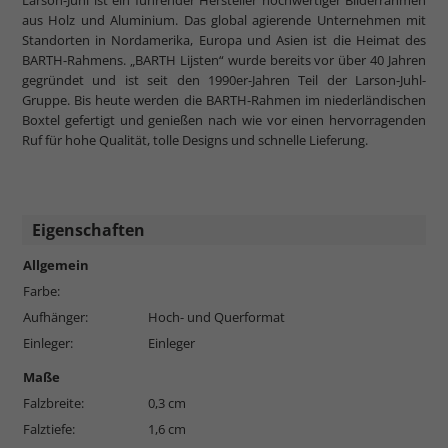
Larson-Juhl ist ein führender Hersteller hochwertiger Bilderrahmen
aus Holz und Aluminium. Das global agierende Unternehmen mit
Standorten in Nordamerika, Europa und Asien ist die Heimat des
BARTH-Rahmens. „BARTH Lijsten“ wurde bereits vor über 40 Jahren
gegründet und ist seit den 1990er-Jahren Teil der Larson-Juhl-
Gruppe. Bis heute werden die BARTH-Rahmen im niederländischen
Boxtel gefertigt und genießen nach wie vor einen hervorragenden
Ruf für hohe Qualität, tolle Designs und schnelle Lieferung.
Eigenschaften
Allgemein
Farbe:
Aufhänger:
Hoch- und Querformat
Einleger:
Einleger
Maße
Falzbreite:
0,3 cm
Falztiefe:
1,6 cm