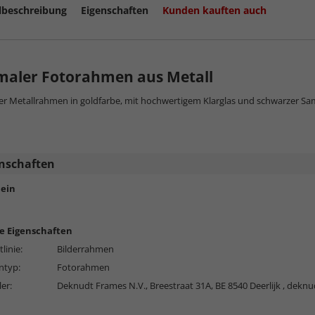
lbeschreibung
Eigenschaften
Kunden kauften auch
maler Fotorahmen aus Metall
r Metallrahmen in goldfarbe, mit hochwertigem Klarglas und schwarzer Samt
nschaften
ein
e Eigenschaften
linie:
Bilderrahmen
typ:
Fotorahmen
ler:
Deknudt Frames N.V., Breestraat 31A, BE 8540 Deerlijk ,
deknu