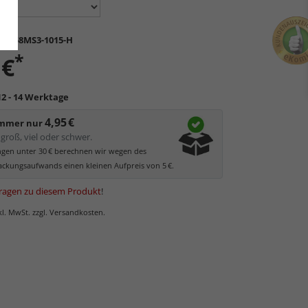
K-S58MS3-1015-H
*
 €
12 - 14 Werktage
4,95 €
immer nur
groß, viel oder schwer.
ungen unter 30 € berechnen wir wegen des
ckungsaufwands einen kleinen Aufpreis von 5 €.
ragen zu diesem Produkt
!
nkl. MwSt. zzgl. Versandkosten.