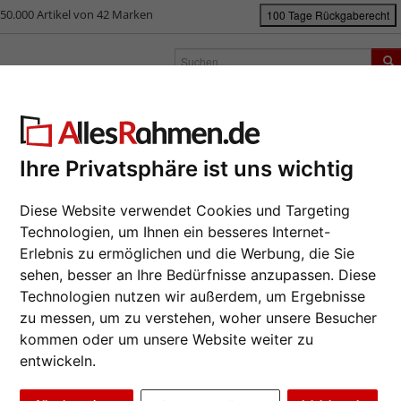
50.000 Artikel von 42 Marken
100 Tage Rückgaberecht
rken
Bilderrahmen nach Maß
Passepartouts
Zubehör
S
ück
|
Bilderrahmen-Shop
Bilderrahmen
Bilderrahmen Alu
Schmaler 
hmaler Fotorahmen aus Metall
Ihre Privatsphäre ist uns wichtig
Da wir die B
Diese Website verwendet Cookies und Targeting
Hersteller au
Technologien, um Ihnen ein besseres Internet-
eines Auftrag
Erlebnis zu ermöglichen und die Werbung, die Sie
möglich.
sehen, besser an Ihre Bedürfnisse anzupassen. Diese
Format wähl
Technologien nutzen wir außerdem, um Ergebnisse
zu messen, um zu verstehen, woher unsere Besucher
Farbe wähle
kommen oder um unsere Website weiter zu
entwickeln.
Weiter
Glasart wähl