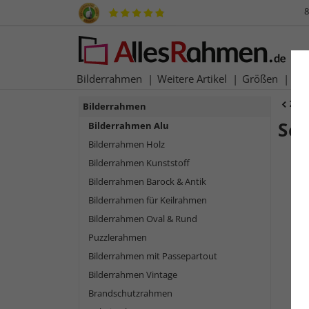
8
Bilderrahmen
Weitere Artikel
Größen
Ma
Zur
Bilderrahmen
Sc
Bilderrahmen Alu
Bilderrahmen Holz
Bilderrahmen Kunststoff
Bilderrahmen Barock & Antik
Bilderrahmen für Keilrahmen
Bilderrahmen Oval & Rund
Puzzlerahmen
Bilderrahmen mit Passepartout
Bilderrahmen Vintage
Zurück
Brandschutzrahmen