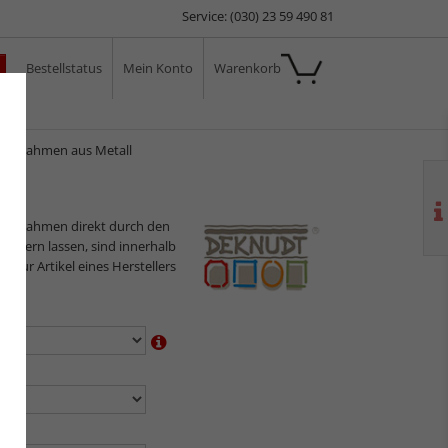
Service: (030) 23 59 490 81
Bestellstatus
Mein Konto
Warenkorb
ale
Fotorahmen aus Metall
ilderrahmen direkt durch den
sliefern lassen, sind innerhalb
s nur Artikel eines Herstellers
en:
n:
en: