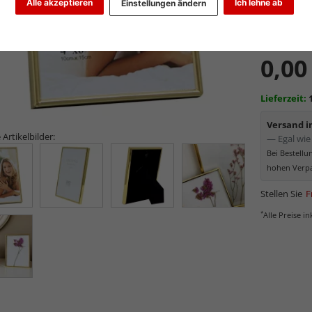
Alle akzeptieren
Ich lehne ab
Einstellungen ändern
Art.-Nr.:
DE
0,00
Lieferzeit:
Versand 
 Artikelbilder:
— Egal wie 
Bei Bestell
hohen Verpa
Stellen Sie
F
*
Alle Preise i