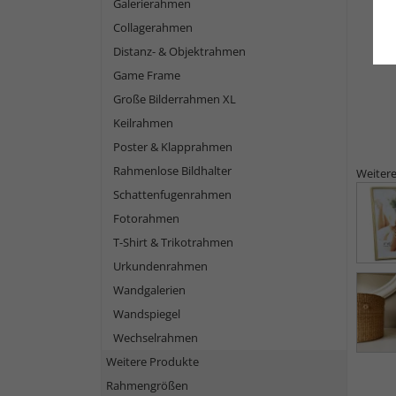
Galerierahmen
Collagerahmen
Distanz- & Objektrahmen
Game Frame
Große Bilderrahmen XL
Keilrahmen
Poster & Klapprahmen
Rahmenlose Bildhalter
Weitere
Schattenfugenrahmen
Fotorahmen
T-Shirt & Trikotrahmen
Urkundenrahmen
Wandgalerien
Wandspiegel
Wechselrahmen
Weitere Produkte
Rahmengrößen