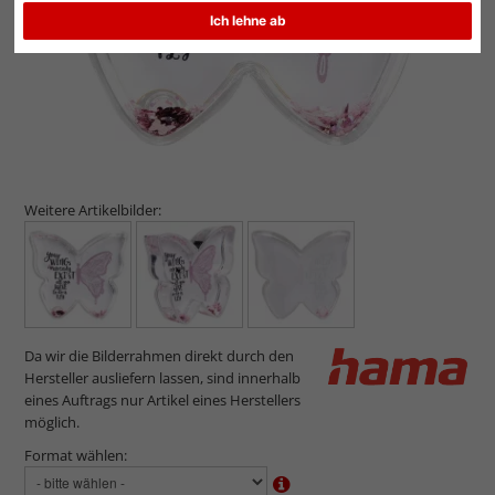
Ich lehne ab
Weitere Artikelbilder:
Da wir die Bilderrahmen direkt durch den
Hersteller ausliefern lassen, sind innerhalb
eines Auftrags nur Artikel eines Herstellers
möglich.
Format wählen: