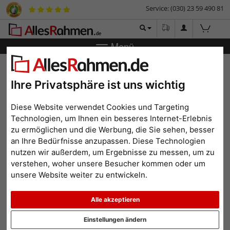
Service: (030) 23 59 490 81
Menü
Zurück
|
Bilderrahmen-Shop
Bilderrahmen
Schüttelrahmen
Butterfly
Ihre Privatsphäre ist uns wichtig
Schüttelrahmen Butterfly
Diese Website verwendet Cookies und Targeting
Technologien, um Ihnen ein besseres Internet-Erlebnis
zu ermöglichen und die Werbung, die Sie sehen, besser
an Ihre Bedürfnisse anzupassen. Diese Technologien
nutzen wir außerdem, um Ergebnisse zu messen, um zu
verstehen, woher unsere Besucher kommen oder um
unsere Website weiter zu entwickeln.
Alle akzeptieren
Zurück
Weit
Einstellungen ändern