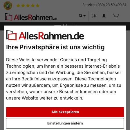
Service: (030) 23 59 490 81
Menü
Zurück
|
Bilderrahmen-Shop
Marken
Artiteq
Set Twister
5 KG
Ihre Privatsphäre ist uns wichtig
Set Twister 5 KG
Diese Website verwendet Cookies und Targeting
Technologien, um Ihnen ein besseres Internet-Erlebnis
zu ermöglichen und die Werbung, die Sie sehen, besser
an Ihre Bedürfnisse anzupassen. Diese Technologien
nutzen wir außerdem, um Ergebnisse zu messen, um zu
verstehen, woher unsere Besucher kommen oder um
unsere Website weiter zu entwickeln.
Alle akzeptieren
Einstellungen ändern