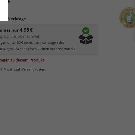
*
 €
3 - 4 Werktage
4,95 €
immer nur
groß, viel oder schwer.
ungen unter 30 € berechnen wir wegen des
ckungsaufwands einen kleinen Aufpreis von 5 €.
ragen zu diesem Produkt
!
nkl. MwSt. zzgl. Versandkosten.