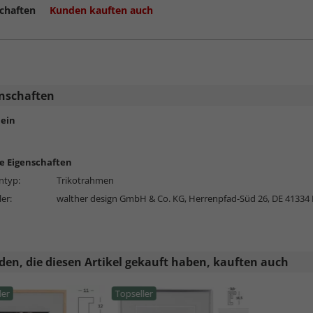
chaften
Kunden kauften auch
nschaften
ein
e Eigenschaften
typ:
Trikotrahmen
ler:
walther design GmbH & Co. KG, Herrenpfad-Süd 26, DE 41334 
en, die diesen Artikel gekauft haben, kauften auch
ler
Topseller