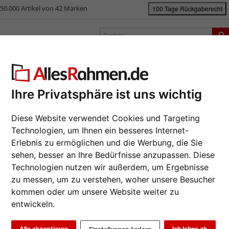
50.000 Artikel von 42 Marken
100 Tage Rückgaberecht
rken
Bilderrahmen nach Maß
Passepartouts
Zubehör
S
ück
|
Bilderrahmen-Shop
Bilderrahmen
T-Shirt & Trikotrahmen
Trik
ikotrahmen Stockholm
Ihre Privatsphäre ist uns wichtig
Da wir die B
Diese Website verwendet Cookies und Targeting
Hersteller au
Technologien, um Ihnen ein besseres Internet-
Auftrags nur
Erlebnis zu ermöglichen und die Werbung, die Sie
Format wähl
sehen, besser an Ihre Bedürfnisse anzupassen. Diese
Technologien nutzen wir außerdem, um Ergebnisse
zu messen, um zu verstehen, woher unsere Besucher
Farbe wähle
kommen oder um unsere Website weiter zu
entwickeln.
Weiter
Art.-Nr.:
WA
Alle akzeptieren
Ich lehne ab