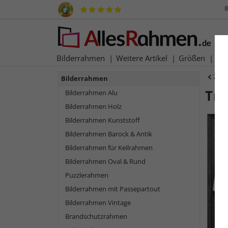
8
Bilderrahmen
Weitere Artikel
Größen
Ma
Zur
Bilderrahmen
Tr
Bilderrahmen Alu
Bilderrahmen Holz
Bilderrahmen Kunststoff
Bilderrahmen Barock & Antik
Bilderrahmen für Keilrahmen
Bilderrahmen Oval & Rund
Puzzlerahmen
Bilderrahmen mit Passepartout
Bilderrahmen Vintage
Zurück
Brandschutzrahmen