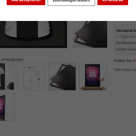
Einstellungen ändern
0,00
Lieferzeit:
Versand 
— Egal wie 
Bei Bestell
hohen Verpa
 Artikelbilder:
Stellen Sie
F
*
Alle Preise i