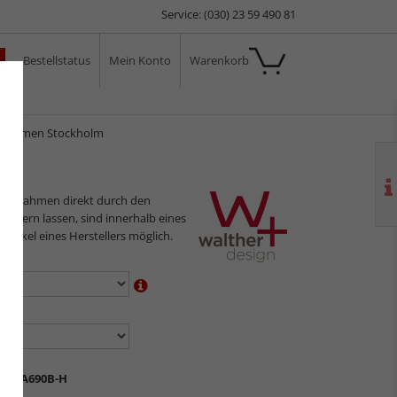
Service: (030) 23 59 490 81
Bestellstatus
Mein Konto
Warenkorb
ale
otrahmen Stockholm
ilderrahmen direkt durch den
sliefern lassen, sind innerhalb eines
 Artikel eines Herstellers möglich.
en:
n:
L-EA690B-H