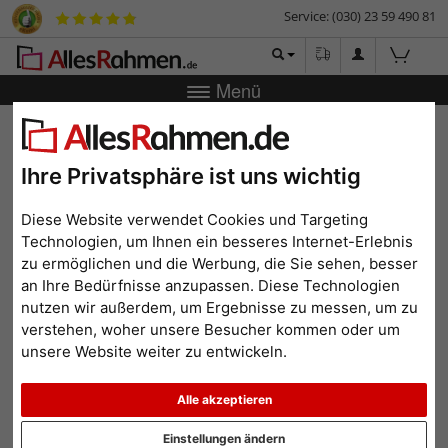
Service: (030) 23 59 490 81
Menü
Zurück
|
Bilderrahmen-Shop
Bilderrahmen
Vintage-
Bilderrahmen Stoumont
Ihre Privatsphäre ist uns wichtig
Vintage-Bilderrahmen
Stoumont
Diese Website verwendet Cookies und Targeting
Technologien, um Ihnen ein besseres Internet-Erlebnis
zu ermöglichen und die Werbung, die Sie sehen, besser
an Ihre Bedürfnisse anzupassen. Diese Technologien
nutzen wir außerdem, um Ergebnisse zu messen, um zu
verstehen, woher unsere Besucher kommen oder um
unsere Website weiter zu entwickeln.
Alle akzeptieren
Einstellungen ändern
Zurück
Weit