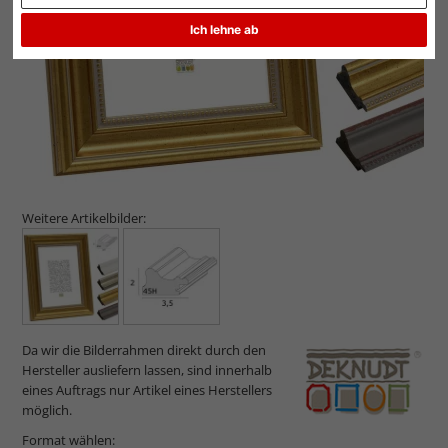
Ich lehne ab
Weitere Artikelbilder:
Da wir die Bilderrahmen direkt durch den
Hersteller ausliefern lassen, sind innerhalb
eines Auftrags nur Artikel eines Herstellers
möglich.
Format wählen: