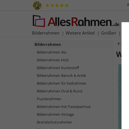
8
Bilderrahmen
Weitere Artikel
Größen
Ma
Zur
Bilderrahmen
Wan
Bilderrahmen Alu
Bilderrahmen Holz
Bilderrahmen Kunststoff
Bilderrahmen Barock & Antik
Bilderrahmen für Keilrahmen
Bilderrahmen Oval & Rund
Puzzlerahmen
Bilderrahmen mit Passepartout
Bilderrahmen Vintage
Zurück
Brandschutzrahmen