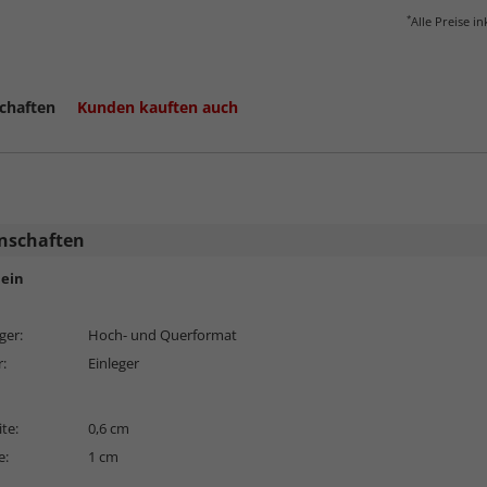
*
Alle Preise i
chaften
Kunden kauften auch
nschaften
ein
ger:
Hoch- und Querformat
r:
Einleger
ite:
0,6 cm
e:
1 cm