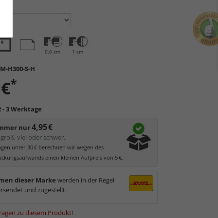
en:
0,6 cm
1 cm
M-H300-S-H
*
 €
2 - 3 Werktage
4,95 €
immer nur
groß, viel oder schwer.
ungen unter 30 € berechnen wir wegen des
ckungsaufwands einen kleinen Aufpreis von 5 €.
men dieser Marke
werden in der Regel
rsendet und zugestellt.
ragen zu diesem Produkt
!