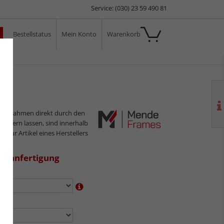
Service: (030) 23 59 490 81
Bestellstatus
Mein Konto
Warenkorb
ale
ilderrahmen direkt durch den
sliefern lassen, sind innerhalb
s nur Artikel eines Herstellers
aßanfertigung
en:
n: