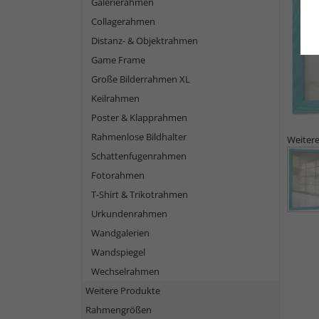
Galerierahmen
Collagerahmen
Distanz- & Objektrahmen
Game Frame
Große Bilderrahmen XL
Keilrahmen
Poster & Klapprahmen
Rahmenlose Bildhalter
Weitere
Schattenfugenrahmen
Fotorahmen
T-Shirt & Trikotrahmen
Urkundenrahmen
Wandgalerien
Wandspiegel
Wechselrahmen
Weitere Produkte
Rahmengrößen