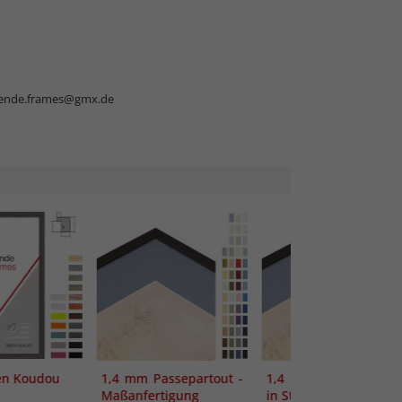
nde.frames@gmx.de
en Koudou
1,4 mm Passepartout -
1,4 mm Passepartou
Maßanfertigung
in Standardgrößen