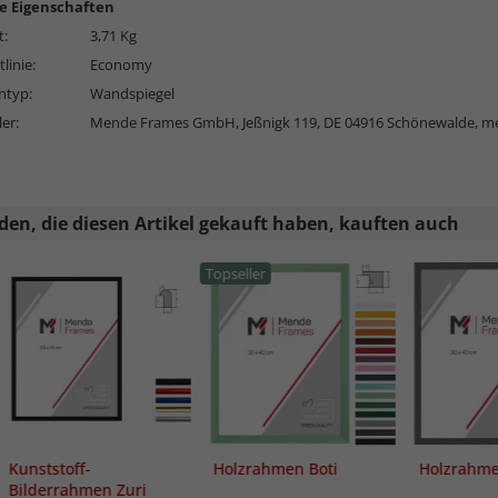
e Eigenschaften
t:
3,71 Kg
linie:
Economy
typ:
Wandspiegel
ler:
Mende Frames GmbH, Jeßnigk 119, DE 04916 Schönewalde,
me
en, die diesen Artikel gekauft haben, kauften auch
Topseller
Kunststoff-
Holzrahmen Boti
Holzrahm
Bilderrahmen Zuri