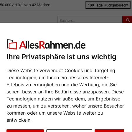
50.000 Artikel von 42 Marken
100 Tage Rückgaberecht
rken
Bilderrahmen nach Maß
Passepartouts
Zubehör
S
ück
|
Bilderrahmen-Shop
Bilderrahmen
Wandspiegel Boti
dspiegel Boti
Ihre Privatsphäre ist uns wichtig
Da wir die B
Diese Website verwendet Cookies und Targeting
Hersteller au
Technologien, um Ihnen ein besseres Internet-
eines Auftrag
Erlebnis zu ermöglichen und die Werbung, die Sie
möglich.
sehen, besser an Ihre Bedürfnisse anzupassen. Diese
zur M
Technologien nutzen wir außerdem, um Ergebnisse
Format wähl
zu messen, um zu verstehen, woher unsere Besucher
kommen oder um unsere Website weiter zu
entwickeln.
Farbe wähle
Weiter