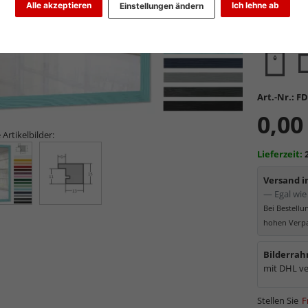
Alle akzeptieren
Ich lehne ab
Einstellungen ändern
Glasart wähl
Art.-Nr.:
FD
0,00
 Artikelbilder:
Lieferzeit:
Versand 
— Egal wie 
Bei Bestell
hohen Verpa
Bilderrah
mit DHL ve
Stellen Sie
F