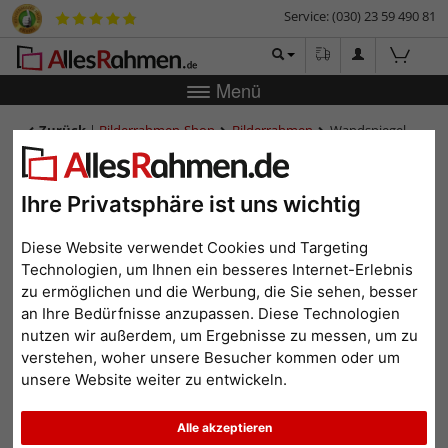
Service: (030) 23 59 490 81
Menü
Zurück
|
Bilderrahmen-Shop
Bilderrahmen
Wandspiegel
Macondo - Exclusive Series
Wandspiegel Macondo -
Ihre Privatsphäre ist uns wichtig
Exclusive Series
Diese Website verwendet Cookies und Targeting
Technologien, um Ihnen ein besseres Internet-Erlebnis
zu ermöglichen und die Werbung, die Sie sehen, besser
an Ihre Bedürfnisse anzupassen. Diese Technologien
nutzen wir außerdem, um Ergebnisse zu messen, um zu
verstehen, woher unsere Besucher kommen oder um
unsere Website weiter zu entwickeln.
Alle akzeptieren
Zurück
Weit