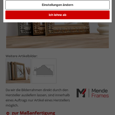
Einstellungen ändern
Ich lehne ab
Weitere Artikelbilder:
Da wir die Bilderrahmen direkt durch den
Hersteller ausliefern lassen, sind innerhalb
eines Auftrags nur Artikel eines Herstellers
möglich.
zur Maßanfertigung