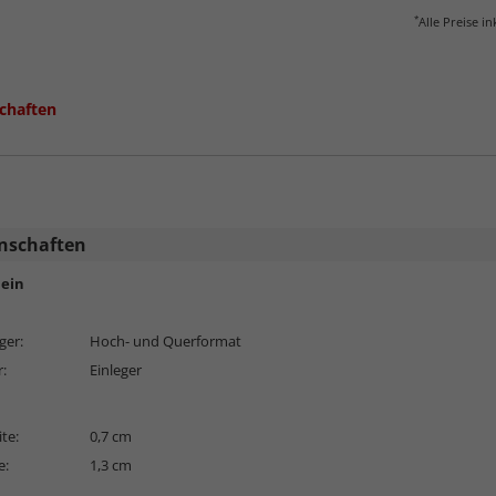
*
Alle Preise i
chaften
nschaften
ein
ger:
Hoch- und Querformat
r:
Einleger
ite:
0,7 cm
e:
1,3 cm