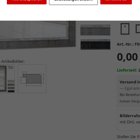
Glasart wähl
Art.-Nr.:
FD
0,00
 Artikelbilder:
Lieferzeit:
Versand 
— Egal wie 
Bei Bestell
hohen Verpa
Bilderrah
mit DHL ve
Stellen Sie
F