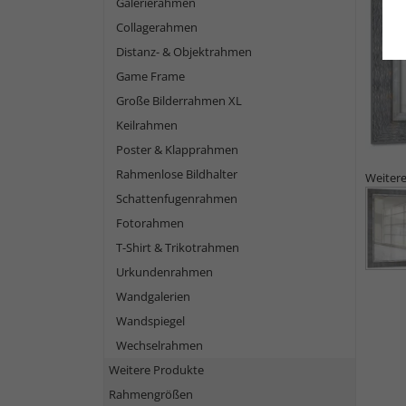
Galerierahmen
Collagerahmen
Distanz- & Objektrahmen
Game Frame
Große Bilderrahmen XL
Keilrahmen
Poster & Klapprahmen
Rahmenlose Bildhalter
Weitere
Schattenfugenrahmen
Fotorahmen
T-Shirt & Trikotrahmen
Urkundenrahmen
Wandgalerien
Wandspiegel
Wechselrahmen
Weitere Produkte
Rahmengrößen