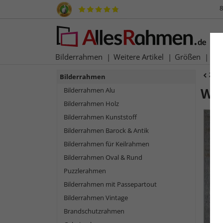
8
Bilderrahmen
Weitere Artikel
Größen
Ma
Zur
Bilderrahmen
Wa
Bilderrahmen Alu
Bilderrahmen Holz
Bilderrahmen Kunststoff
Bilderrahmen Barock & Antik
Bilderrahmen für Keilrahmen
Bilderrahmen Oval & Rund
Puzzlerahmen
Bilderrahmen mit Passepartout
Bilderrahmen Vintage
Zurück
Brandschutzrahmen