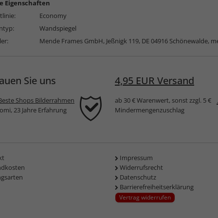
e Eigenschaften
linie:
Economy
typ:
Wandspiegel
ler:
Mende Frames GmbH, Jeßnigk 119, DE 04916 Schönewalde,
me
auen Sie uns
4,95 EUR Versand
Beste Shops Bilderrahmen
ab 30 € Warenwert, sonst zzgl. 5 €
komi, 23 Jahre Erfahrung
Mindermengenzuschlag
kt
Impressum
ndkosten
Widerrufsrecht
ngsarten
Datenschutz
Barrierefreiheitserklärung
Vertrag widerrufen