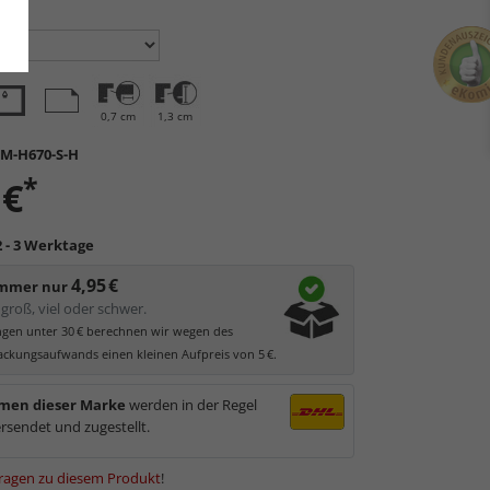
en:
0,7 cm
1,3 cm
M-H670-S-H
*
 €
2 - 3 Werktage
4,95 €
immer nur
groß, viel oder schwer.
ungen unter 30 € berechnen wir wegen des
ckungsaufwands einen kleinen Aufpreis von 5 €.
men dieser Marke
werden in der Regel
rsendet und zugestellt.
ragen zu diesem Produkt
!