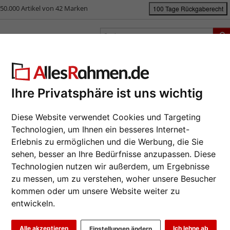
50.000 Artikel von 42 Marken
100 Tage Rückgaberecht
rken
Bilderrahmen nach Maß
Passepartouts
Zubehör
S
ück
|
Bilderrahmen-Shop
Bilderrahmen
Wandspiegel Martins
Ihre Privatsphäre ist uns wichtig
ndspiegel Martins
Da wir die B
Diese Website verwendet Cookies und Targeting
Hersteller au
Technologien, um Ihnen ein besseres Internet-
eines Auftrag
Erlebnis zu ermöglichen und die Werbung, die Sie
möglich.
sehen, besser an Ihre Bedürfnisse anzupassen. Diese
zur M
Technologien nutzen wir außerdem, um Ergebnisse
Format wähl
zu messen, um zu verstehen, woher unsere Besucher
kommen oder um unsere Website weiter zu
entwickeln.
Farbe wähle
Weiter
Alle akzeptieren
Ich lehne ab
Einstellungen ändern