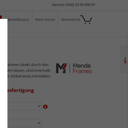
Service: (030) 23 59 490 81
Bestellstatus
Mein Konto
Warenkorb
ale
ilderrahmen direkt durch den
sliefern lassen, sind innerhalb
s nur Artikel eines Herstellers
aßanfertigung
en:
n: