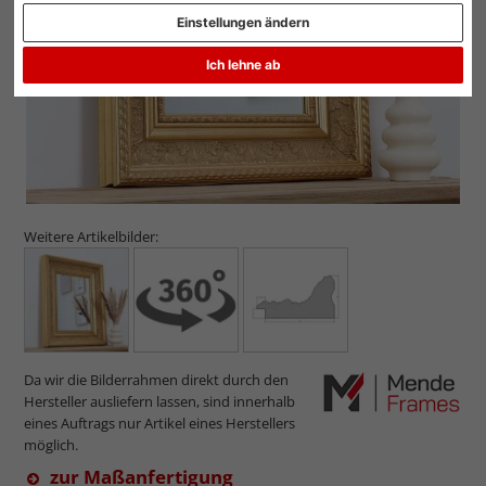
Einstellungen ändern
Ich lehne ab
Weitere Artikelbilder:
Da wir die Bilderrahmen direkt durch den
Hersteller ausliefern lassen, sind innerhalb
eines Auftrags nur Artikel eines Herstellers
möglich.
zur Maßanfertigung