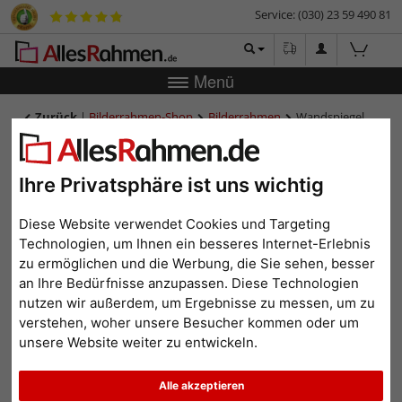
Service: (030) 23 59 490 81
Menü
Zurück
|
Bilderrahmen-Shop
Bilderrahmen
Wandspiegel
nach Maß Lukanda - Exclusive Series
Wandspiegel nach Maß
Ihre Privatsphäre ist uns wichtig
Lukanda - Exclusive Series
Diese Website verwendet Cookies und Targeting
Technologien, um Ihnen ein besseres Internet-Erlebnis
zu ermöglichen und die Werbung, die Sie sehen, besser
an Ihre Bedürfnisse anzupassen. Diese Technologien
nutzen wir außerdem, um Ergebnisse zu messen, um zu
verstehen, woher unsere Besucher kommen oder um
unsere Website weiter zu entwickeln.
Alle akzeptieren
Zurück
Weit