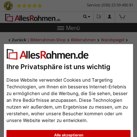
Service: (030) 23 59 490 81
Menü
Zurück
|
Bilderrahmen-Shop
Bilderrahmen
Wandspiegel
Wandspiegel Salamanca Color nach Maß
Wandspiegel Salamanca
Color nach Maß
Ihre Privatsphäre ist uns wichtig
Diese Website verwendet Cookies und Targeting
Technologien, um Ihnen ein besseres Internet-Erlebnis
zu ermöglichen und die Werbung, die Sie sehen, besser
an Ihre Bedürfnisse anzupassen. Diese Technologien
nutzen wir außerdem, um Ergebnisse zu messen, um zu
verstehen, woher unsere Besucher kommen oder um
unsere Website weiter zu entwickeln.
Alle akzeptieren
Zurück
Weit