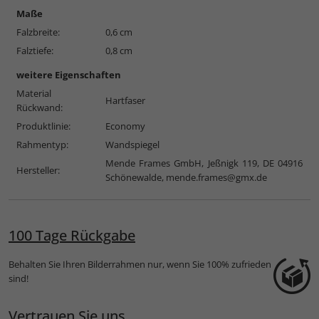
Maße
Falzbreite:
0,6 cm
Falztiefe:
0,8 cm
weitere Eigenschaften
Material
Hartfaser
Rückwand:
Produktlinie:
Economy
Rahmentyp:
Wandspiegel
Mende Frames GmbH, Jeßnigk 119, DE 04916
Hersteller:
Schönewalde,
mende.frames@gmx.de
100 Tage Rückgabe
Behalten Sie Ihren Bilderrahmen nur, wenn Sie 100% zufrieden
sind!
Vertrauen Sie uns