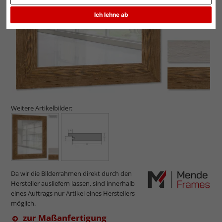
Ich lehne ab
Weitere Artikelbilder:
Da wir die Bilderrahmen direkt durch den
Hersteller ausliefern lassen, sind innerhalb
eines Auftrags nur Artikel eines Herstellers
möglich.
zur Maßanfertigung