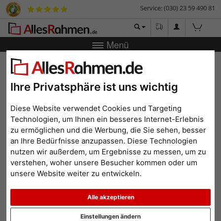
Service: (030) 23 59 490 81
Menü
Zurück
|
Bilderrahmen-Shop
Bilderrahmen
Wandspiegel
Sonderzuschnitt Cotonou
Ihre Privatsphäre ist uns wichtig
Wandspiegel
Sonderzuschnitt Cotonou
Diese Website verwendet Cookies und Targeting
Technologien, um Ihnen ein besseres Internet-Erlebnis
zu ermöglichen und die Werbung, die Sie sehen, besser
an Ihre Bedürfnisse anzupassen. Diese Technologien
nutzen wir außerdem, um Ergebnisse zu messen, um zu
verstehen, woher unsere Besucher kommen oder um
unsere Website weiter zu entwickeln.
Alle akzeptieren
Einstellungen ändern
Zurück
Weit