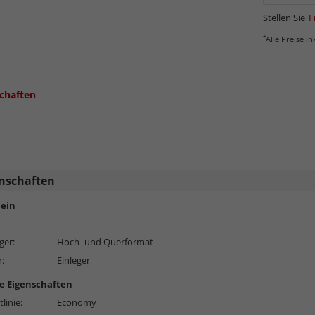
Stellen Sie
F
*
Alle Preise i
chaften
nschaften
ein
ger:
Hoch- und Querformat
r:
Einleger
e Eigenschaften
linie:
Economy