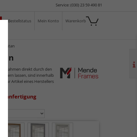
Service: (030) 23 59 490 81
Bestellstatus
Mein Konto
Warenkorb
ale
Golestan
stan
ilderrahmen direkt durch den
sliefern lassen, sind innerhalb
s nur Artikel eines Herstellers
aßanfertigung
n: