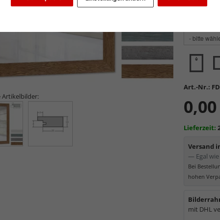
Glasart wähl
Art.-Nr.:
FD
 Artikelbilder:
0,00
Lieferzeit:
Versand 
— Egal wie 
Bei Bestell
hohen Verpa
Bilderrah
mit DHL ve