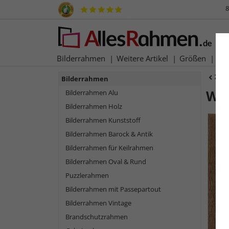
8
Bilderrahmen
Weitere Artikel
Größen
Ma
Zur
Bilderrahmen
Wan
Bilderrahmen Alu
Bilderrahmen Holz
Bilderrahmen Kunststoff
Bilderrahmen Barock & Antik
Bilderrahmen für Keilrahmen
Bilderrahmen Oval & Rund
Puzzlerahmen
Bilderrahmen mit Passepartout
Bilderrahmen Vintage
Zurück
Brandschutzrahmen