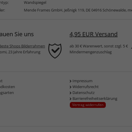
typ:
Wandspiegel
ler:
Mende Frames GmbH, Jeßnigk 119, DE 04916 Schönewalde,
me
auen Sie uns
4,95 EUR Versand
Beste Shops Bilderrahmen
ab 30 € Warenwert, sonst zzgl. 5 €
komi, 23 Jahre Erfahrung
Mindermengenzuschlag
kt
Impressum
ndkosten
Widerrufsrecht
ngsarten
Datenschutz
Barrierefreiheitserklärung
Vertrag widerrufen