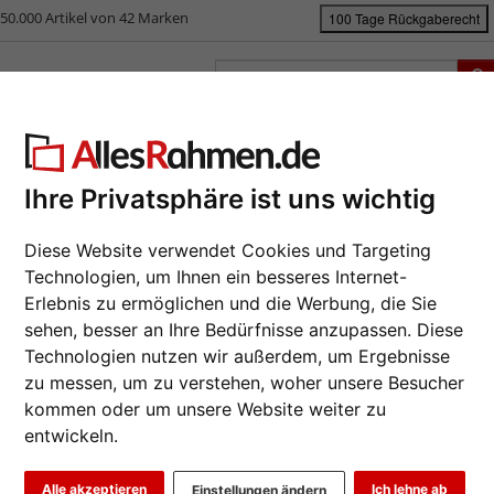
50.000 Artikel von 42 Marken
100 Tage Rückgaberecht
rken
Bilderrahmen nach Maß
Passepartouts
Zubehör
S
ück
|
Bilderrahmen-Shop
Bilderrahmen
Wandspiegel Sonderzuschnitt 
Ihre Privatsphäre ist uns wichtig
dspiegel Sonderzuschnitt Gole
Diese Website verwendet Cookies und Targeting
Da wir die B
Hersteller au
Technologien, um Ihnen ein besseres Internet-
eines Auftrag
Erlebnis zu ermöglichen und die Werbung, die Sie
möglich.
sehen, besser an Ihre Bedürfnisse anzupassen. Diese
zur M
Technologien nutzen wir außerdem, um Ergebnisse
zu messen, um zu verstehen, woher unsere Besucher
Farbe wähle
kommen oder um unsere Website weiter zu
entwickeln.
Weiter
Alle akzeptieren
Ich lehne ab
Einstellungen ändern