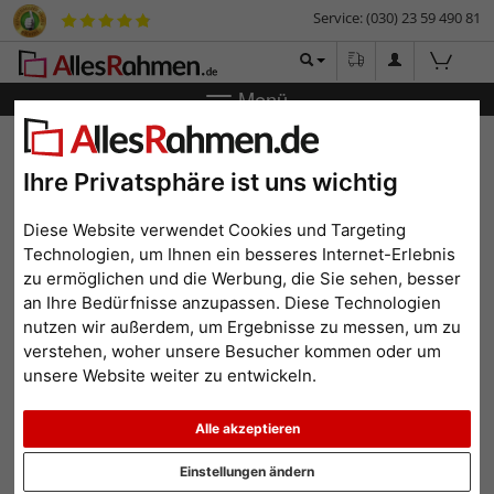
Service: (030) 23 59 490 81
Menü
Zurück
|
Bilderrahmen-Shop
Bilderrahmen
Wandspiegel
WOODSTYLE - 40x50 cm
Ihre Privatsphäre ist uns wichtig
Wandspiegel WOODSTYLE -
40x50 cm
Diese Website verwendet Cookies und Targeting
Technologien, um Ihnen ein besseres Internet-Erlebnis
zu ermöglichen und die Werbung, die Sie sehen, besser
an Ihre Bedürfnisse anzupassen. Diese Technologien
nutzen wir außerdem, um Ergebnisse zu messen, um zu
verstehen, woher unsere Besucher kommen oder um
unsere Website weiter zu entwickeln.
Alle akzeptieren
Einstellungen ändern
Zurück
Weit