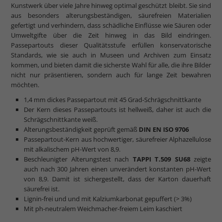
Kunstwerk über viele Jahre hinweg optimal geschützt bleibt. Sie sind
aus besonders alterungsbeständigen, säurefreien Materialien
gefertigt und verhindern, dass schädliche Einflüsse wie Säuren oder
Umweltgifte über die Zeit hinweg in das Bild eindringen.
Passepartouts dieser Qualitätsstufe erfüllen konservatorische
Standards, wie sie auch in Museen und Archiven zum Einsatz
kommen, und bieten damit die sicherste Wahl für alle, die ihre Bilder
nicht nur präsentieren, sondern auch für lange Zeit bewahren
möchten.
1,4 mm dickes Passepartout mit 45 Grad-Schrägschnittkante
Der Kern dieses Passepartouts ist hellweiß, daher ist auch die
Schrägschnittkante weiß.
Alterungsbeständigkeit geprüft gemäß
DIN EN ISO 9706
Passepartout-Kern aus hochwertiger, säurefreier Alphazellulose
mit alkalischem pH-Wert von 8,9.
Beschleunigter Alterungstest nach
TAPPI T.509 SU68
zeigte
auch nach 300 Jahren einen unverändert konstanten pH-Wert
von 8,9. Damit ist sichergestellt, dass der Karton dauerhaft
säurefrei ist.
Lignin-frei und und mit Kalziumkarbonat gepuffert (> 3%)
Mit ph-neutralem Weichmacher-freiem Leim kaschiert