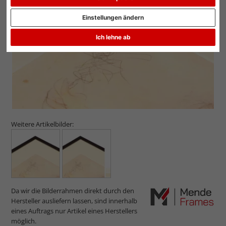
Zurück
Weit
Einstellungen ändern
Ich lehne ab
Weitere Artikelbilder:
Da wir die Bilderrahmen direkt durch den
Hersteller ausliefern lassen, sind innerhalb
eines Auftrags nur Artikel eines Herstellers
möglich.