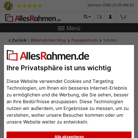
Service: (030) 23 59 490 81
Menü
Zurück
|
Bilderrahmen-Shop
Passepartouts
1,4 mm
Passepartout in Standardgrößen, Museumsqualität
1,4 mm Passepartout in
Standardgrößen,
Ihre Privatsphäre ist uns wichtig
Museumsqualität
Diese Website verwendet Cookies und Targeting
Technologien, um Ihnen ein besseres Internet-Erlebnis
zu ermöglichen und die Werbung, die Sie sehen, besser
an Ihre Bedürfnisse anzupassen. Diese Technologien
nutzen wir außerdem, um Ergebnisse zu messen, um zu
verstehen, woher unsere Besucher kommen oder um
unsere Website weiter zu entwickeln.
Alle akzeptieren