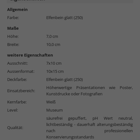
Allgemein
Farbe:
Elfenbein glatt (250)
Maße
Höhe:
7,0 cm
Breite:
10,0 cm
weitere Eigenschaften
Ausschnitt:
7x10 cm
Aussenformat:
10x15 cm
Deckfarbe:
Elfenbein glatt (250)
Höherwertige Präsentationen wie Poster,
Einsatzbereich:
Kunstdrucke oder Fotografien
Kernfarbe:
Weiß
Level:
Museum
säurefrei gepuffert, pH Wert neutral,
lichtbeständig - dauerhaft alterungsbeständig
Qualität:
nach professionellen
Konservierungsstandards