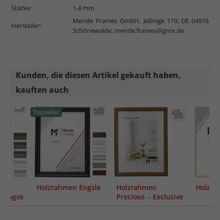
Stärke:
1,4 mm
Mende Frames GmbH, Jeßnigk 119, DE 04916
Hersteller:
Schönewalde,
mende.frames@gmx.de
Kunden, die diesen Artikel gekauft haben,
kauften auch
Topseller
Holzrahmen Engsle
Holzrahmen
Holzra
n Lagos
Precioso - Exclusive
Series