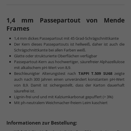
1,4 mm Passepartout von Mende
Frames
1,4 mm dickes Passepartout mit 45 Grad-Schrägschnittkante
Der Kern dieses Passepartouts ist hellweiß, daher ist auch die
Schrägschnittkante bei allen Farben weiß.
Glatte oder strukturierte Oberflächen verfügbar
Passepartout-Kern aus hochwertiger, säurefreier Alphazellulose
mit alkalischem pH-Wert von 8,9.
Beschleunigter Alterungstest nach
TAPPI T.509 SU68
zeigte
auch nach 300 Jahren einen unverändert konstanten pH-Wert
von 8,9. Damit ist sichergestellt, dass der Karton dauerhaft
säurefrei ist.
Lignin-frei und und mit Kalziumkarbonat gepuffert (> 3%)
Mit ph-neutralem Weichmacher-freiem Leim kaschiert
Informationen zur Bestellung: