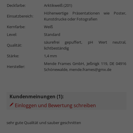
Deckfarbe:
Arktikweiß (201)
Höherwertige Präsentationen wie Poster,
Einsatzbereich:
Kunstdrucke oder Fotografien
Kernfarbe:
Weiß
Level:
Standard
säurefrei gepuffert, pH Wert neutral,
Qualität:
lichtbeständig
Stärke:
1,4 mm
Mende Frames GmbH, Jeßnigk 119, DE 04916
Hersteller:
Schönewalde,
mende.frames@gmx.de
Kundenmeinungen (1):
Einloggen und Bewertung schreiben
sehr gute Qualität und sauber geschnitten