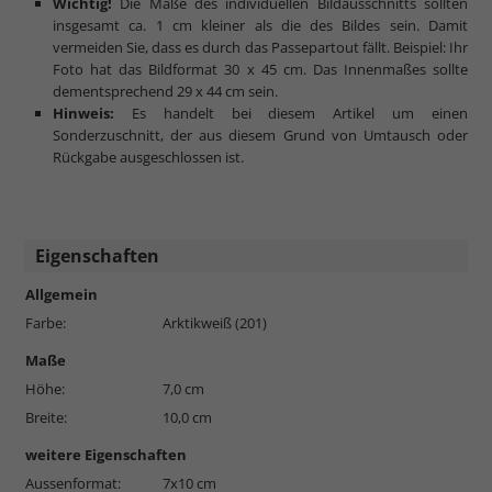
Wichtig!
Die Maße des individuellen Bildausschnitts sollten
insgesamt ca. 1 cm kleiner als die des Bildes sein. Damit
vermeiden Sie, dass es durch das Passepartout fällt. Beispiel: Ihr
Foto hat das Bildformat 30 x 45 cm. Das Innenmaßes sollte
dementsprechend 29 x 44 cm sein.
Hinweis:
Es handelt bei diesem Artikel um einen
Sonderzuschnitt, der aus diesem Grund von Umtausch oder
Rückgabe ausgeschlossen ist.
Eigenschaften
Allgemein
Farbe:
Arktikweiß (201)
Maße
Höhe:
7,0 cm
Breite:
10,0 cm
weitere Eigenschaften
Aussenformat:
7x10 cm