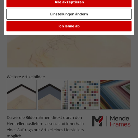
Alle akzeptieren
Zurück
Weit
Einstellungen ändern
Ich lehne ab
Weitere Artikelbilder:
Da wir die Bilderrahmen direkt durch den
Hersteller ausliefern lassen, sind innerhalb
eines Auftrags nur Artikel eines Herstellers
möglich.