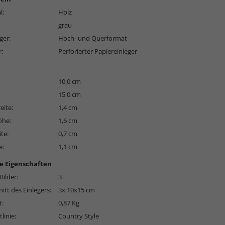
l:
Holz
grau
ger:
Hoch- und Querformat
r:
Perforierter Papiereinleger
10,0 cm
15,0 cm
eite:
1,4 cm
öhe:
1,6 cm
ite:
0,7 cm
e:
1,1 cm
e Eigenschaften
Bilder:
3
itt des Einlegers:
3x 10x15 cm
t:
0,87 Kg
linie:
Country Style