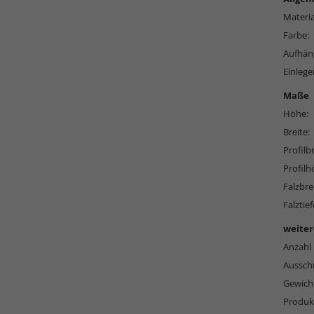
Materia
Farbe:
Aufhän
Einlege
Maße
Höhe:
Breite:
Profilbr
Profilh
Falzbre
Falztief
weiter
Anzahl 
Ausschn
Gewich
Produkt