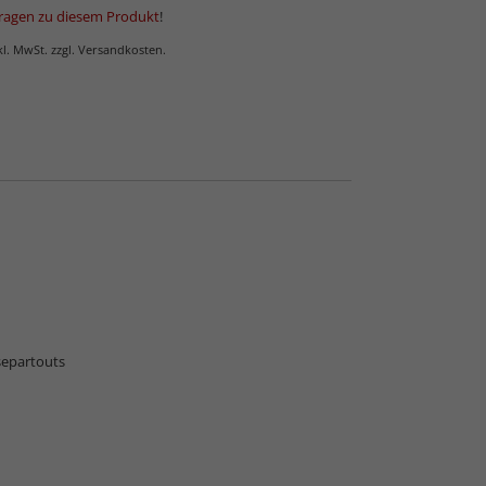
ragen zu diesem Produkt
!
nkl. MwSt. zzgl. Versandkosten.
 Normalglas
ssepartouts