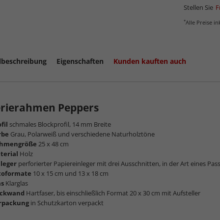
Stellen Sie
F
*
Alle Preise i
lbeschreibung
Eigenschaften
Kunden kauften auch
erierahmen Peppers
fil
schmales Blockprofil, 14 mm Breite
rbe
Grau, Polarweiß und verschiedene Naturholztöne
mehr zum
hmengröße
25 x 48 cm
terial
Holz
nleger
perforierter Papiereinleger mit drei Ausschnitten, in der Art eines Pa
toformate
10 x 15 cm und 13 x 18 cm
as
Klarglas
ckwand
Hartfaser, bis einschließlich Format 20 x 30 cm mit Aufsteller
rpackung
in Schutzkarton verpackt