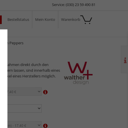
Service: (030) 23 59 490 81
Bestellstatus
Mein Konto
Warenkorb
ale
ahmen Peppers
ilderrahmen direkt durch den
sliefern lassen, sind innerhalb eines
 Artikel eines Herstellers möglich.
en:
n:
en: