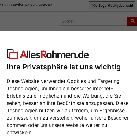
50.000 Artikel von 42 Marken
100 Tage Rückgaberecht
rken
Bilderrahmen nach Maß
Passepartouts
Zubehör
S
ück
|
Bilderrahmen-Shop
Bilderrahmen
Galerierahmen
3er Galerier
r Galerierahmen Peppers
Ihre Privatsphäre ist uns wichtig
Da wir die B
Hersteller au
Diese Website verwendet Cookies und Targeting
Auftrags nur
Technologien, um Ihnen ein besseres Internet-
Format wähl
Erlebnis zu ermöglichen und die Werbung, die Sie
sehen, besser an Ihre Bedürfnisse anzupassen. Diese
Farbe wähle
Technologien nutzen wir außerdem, um Ergebnisse
zu messen, um zu verstehen, woher unsere Besucher
kommen oder um unsere Website weiter zu
Glasart wähl
Weiter
entwickeln.