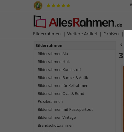
8
Bilderrahmen
Weitere Artikel
Größen
Ma
Zur
Bilderrahmen
3e
Bilderrahmen Alu
Bilderrahmen Holz
Bilderrahmen Kunststoff
Bilderrahmen Barock & Antik
Bilderrahmen für Keilrahmen
Bilderrahmen Oval & Rund
Puzzlerahmen
Bilderrahmen mit Passepartout
Bilderrahmen Vintage
Zurück
Brandschutzrahmen