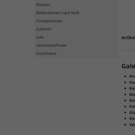
Marken
Bilderrahmen nach Maß
Passepartouts
Zubehör
Sale
Artike
Geschenkefinder
Gutscheine
Gal
Pro
Fa
Ra
Ma
Ei
Fo
Gl
Rü
Ve