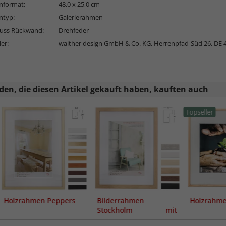
format:
48,0 x 25,0 cm
typ:
Galerierahmen
luss Rückwand:
Drehfeder
ler:
walther design GmbH & Co. KG, Herrenpfad-Süd 26, DE 
en, die diesen Artikel gekauft haben, kauften auch
Topseller
Holzrahmen Peppers
Bilderrahmen
Holzrahme
Stockholm mit
Passepartout (MDF)