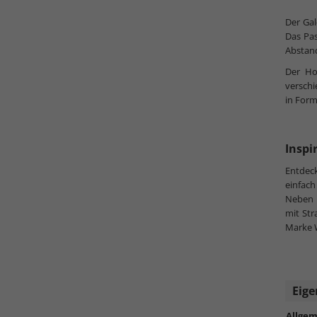
Der Gal
Das Pas
Abstand
Der Ho
verschi
in Form
Inspi
Entdec
einfac
Neben 
mit Str
Marke W
Eige
Allgem