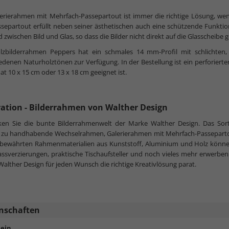
erierahmen mit Mehrfach-Passepartout ist immer die richtige Lösung, wen
separtout erfüllt neben seiner ästhetischen auch eine schützende Funktio
 zwischen Bild und Glas, so dass die Bilder nicht direkt auf die Glasscheibe
lzbilderrahmen Peppers hat ein schmales 14 mm-Profil mit schlichten,
edenen Naturholztönen zur Verfügung. In der Bestellung ist ein perforierter
at 10 x 15 cm oder 13 x 18 cm geeignet ist.
ration - Bilderrahmen von Walther Design
ken Sie die bunte Bilderrahmenwelt der Marke Walther Design. Das Sor
h zu handhabende Wechselrahmen, Galerierahmen mit Mehrfach-Passeparto
bewährten Rahmenmaterialien aus Kunststoff, Aluminium und Holz könn
assverzierungen, praktische Tischaufsteller und noch vieles mehr erwerben.
alther Design für jeden Wunsch die richtige Kreativlösung parat.
nschaften
ein