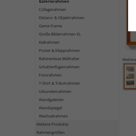
Galerierahmen
Collagerahmen
Distanz- & Objektrahmen
Game Frame
Große Bilderrahmen XL
Keilrahmen
Poster & Klapprahmen
Rahmenlose Bildhalter
Weitere
Schattenfugenrahmen
Fotorahmen
T-Shirt & Trikotrahmen
Urkundenrahmen
Wandgalerien
Wandspiegel
Wechselrahmen
Weitere Produkte
Rahmengrößen