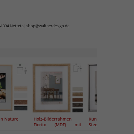
41334 Nettetal,
shop@waltherdesign.de
n Nature
Holz-Bilderrahmen
Kunststoffrahmen
Fiorito (MDF) mit
Steel Style mi
Passepartout
Passepartout