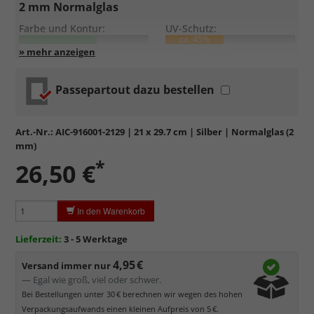
2 mm Normalglas
Farbe und Kontur:
UV-Schutz:
ca. 45%
Entspiegelung:
Kratzfestigkeit:
Passepartout dazu bestellen
Standardglas
in hochwertiger Floatglas-Qualität.
Formstabil, preiswert, witterungs- und hitzebeständig
sowie
kratzfest.
Art.-Nr.:
AIC-916001-2129
| 21 x 29.7 cm | Silber | Normalglas (2
Reflektierende Oberfläche
, die als störend empfunden
mm)
werden kann.
*
26,50 €
Minimaler UV-Schutz von ca. 45%
, daher primär physischer
Schutz des Bildes.
Normalglas hat eine leichte Grünfärbung
, wodurch es im
In den Warenkorb
Bereich der Weißtöne zu einem dezenten Grünschimmer
kommt. Für Bilder mit hellen Farben empfehlen wir Kunst- oder
Lieferzeit:
3 - 5 Werktage
Museumsglas.
4,95 €
Versand immer nur
— Egal wie groß, viel oder schwer.
Bei Bestellungen unter 30 € berechnen wir wegen des hohen
Verpackungsaufwands einen kleinen Aufpreis von 5 €.