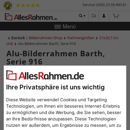
Service: (030) 23 59 490 81
Menü
Zurück
|
Bilderrahmen-Shop
Rahmengrößen
21x29,7 cm
(A4)
Alu-Bilderrahmen Barth, Serie 916
Alu-Bilderrahmen Barth,
Serie 916
Ihre Privatsphäre ist uns wichtig
Diese Website verwendet Cookies und Targeting
Technologien, um Ihnen ein besseres Internet-Erlebnis
zu ermöglichen und die Werbung, die Sie sehen, besser
an Ihre Bedürfnisse anzupassen. Diese Technologien
nutzen wir außerdem, um Ergebnisse zu messen, um zu
Zurück
Weit