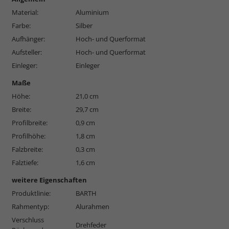
Material:
Aluminium
Farbe:
Silber
Aufhänger:
Hoch- und Querformat
Aufsteller:
Hoch- und Querformat
Einleger:
Einleger
Maße
Höhe:
21,0 cm
Breite:
29,7 cm
Profilbreite:
0,9 cm
Profilhöhe:
1,8 cm
Falzbreite:
0,3 cm
Falztiefe:
1,6 cm
weitere Eigenschaften
Produktlinie:
BARTH
Rahmentyp:
Alurahmen
Verschluss
Drehfeder