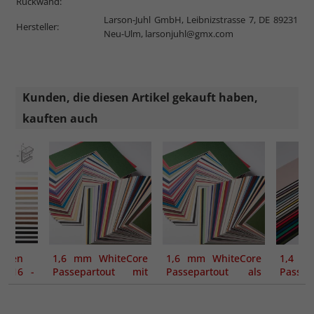
Rückwand:
Larson-Juhl GmbH, Leibnizstrasse 7, DE 89231
Hersteller:
Neu-Ulm,
larsonjuhl@gmx.com
Kunden, die diesen Artikel gekauft haben,
kauften auch
ahmen
1,6 mm WhiteCore
1,6 mm WhiteCore
1,4 m
e 916 -
Passepartout mit
Passepartout als
Passe
ung
individuellem
Maßanfertigung
indivi
Ausschnitt
Aussch