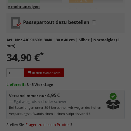
ca. 45%
Entspiegelung:
Kratzfestigkeit:
Passepartout dazu bestellen
Standardglas
in hochwertiger Floatglas-Qualität.
Formstabil, preiswert, witterungs- und hitzebeständig
sowie
kratzfest.
Art.-Nr.:
AIC-916001-3040
| 30 x 40 cm | Silber | Normalglas (2
Reflektierende Oberfläche
, die als störend empfunden
mm)
werden kann.
*
34,90 €
Minimaler UV-Schutz von ca. 45%
, daher primär physischer
Schutz des Bildes.
Normalglas hat eine leichte Grünfärbung
, wodurch es im
In den Warenkorb
Bereich der Weißtöne zu einem dezenten Grünschimmer
kommt. Für Bilder mit hellen Farben empfehlen wir Kunst- oder
Lieferzeit:
3 - 5 Werktage
Museumsglas.
4,95 €
Versand immer nur
— Egal wie groß, viel oder schwer.
Bei Bestellungen unter 30 € berechnen wir wegen des hohen
Verpackungsaufwands einen kleinen Aufpreis von 5 €.
Stellen Sie
Fragen zu diesem Produkt
!