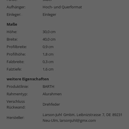
Aufhänger:
Hoch- und Querformat
Einleger:
Einleger
Maße
Höhe:
30,0 cm
Breite:
40,0 cm
Profilbreite:
0,9 cm
Profilhöhe:
1,8 cm
Falzbreite:
0,3 cm
Falztiefe:
1,6 cm
weitere Eigenschaften
Produktlinie:
BARTH
Rahmentyp:
Alurahmen
Verschluss
Drehfeder
Rückwand:
Larson-Juhl GmbH, Leibnizstrasse 7, DE 89231
Hersteller:
Neu-Ulm,
larsonjuhl@gmx.com