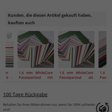
Kunden, die diesen Artikel gekauft haben,
kauften auch
ahmen
1,6 mm WhiteCore
1,6 mm WhiteCore
1,4 m
e 916 -
Passepartout mit
Passepartout als
Passe
ung
individuellem
Maßanfertigung
indivi
Ausschnitt
Aussch
100 Tage Rückgabe
Behalten Sie Ihren Bilderrahmen nur, wenn Sie 100% zufrieden
sind!