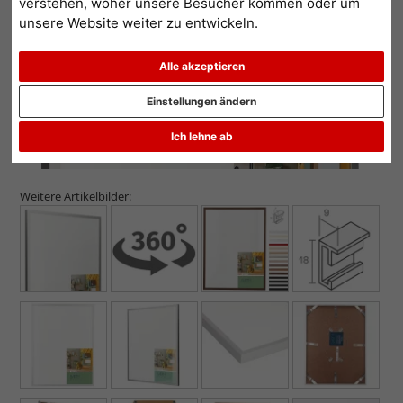
verstehen, woher unsere Besucher kommen oder um
unsere Website weiter zu entwickeln.
Alle akzeptieren
Einstellungen ändern
Ich lehne ab
Weitere Artikelbilder: