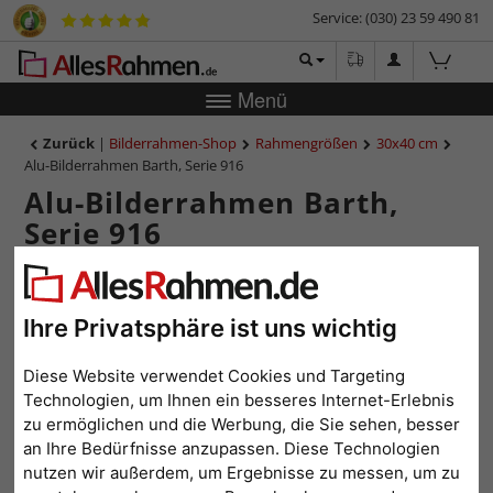
Service: (030) 23 59 490 81
Menü
Zurück
|
Bilderrahmen-Shop
Rahmengrößen
30x40 cm
Alu-Bilderrahmen Barth, Serie 916
Alu-Bilderrahmen Barth,
Serie 916
Ihre Privatsphäre ist uns wichtig
Diese Website verwendet Cookies und Targeting
Technologien, um Ihnen ein besseres Internet-Erlebnis
zu ermöglichen und die Werbung, die Sie sehen, besser
an Ihre Bedürfnisse anzupassen. Diese Technologien
nutzen wir außerdem, um Ergebnisse zu messen, um zu
Zurück
Weit