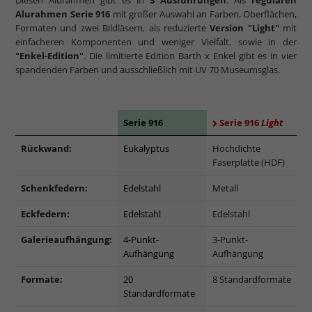
Diesen Alurahmen gibt es in
3 Ausführungen
: Als
regulären
Alurahmen Serie 916
mit großer Auswahl an Farben, Oberflächen,
Formaten und zwei Bildläsern, als reduzierte
Version "Light"
mit
einfacheren Komponenten und weniger Vielfalt, sowie in der
"Enkel-Edition"
. Die limitierte Edition Barth x Enkel gibt es in vier
spandenden Farben und ausschließlich mit UV 70 Museumsglas.
Serie 916
Serie 916
Light
Rückwand:
Eukalyptus
Hochdichte
Faserplatte (HDF)
Schenkfedern:
Edelstahl
Metall
Eckfedern:
Edelstahl
Edelstahl
Galerieaufhängung:
4-Punkt-
3-Punkt-
Aufhängung
Aufhängung
Formate:
20
8 Standardformate
Standardformate